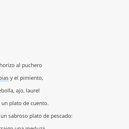
horizo al puchero
bias
y el pimiento,
ebolla, ajo, laurel
o un plato de cuento.
 un sabroso plato de pescado:
traigo una merluza