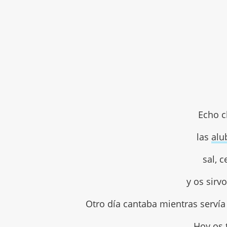
Echo c
las
alu
sal, c
y os sirv
Otro día cantaba mientras servía
Hoy os 