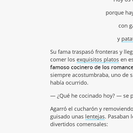
porque ha
con g
y
pata
Su fama traspasó fronteras y ll
comer los
exquisitos platos
en es
famoso cocinero de los romanc
siempre acostumbraba, uno de su
había ocurrido.
— ¿Qué he cocinado hoy? — se 
Agarró el cucharón y removiend
guisado unas
lentejas
. Pasaban l
divertidos comensales: