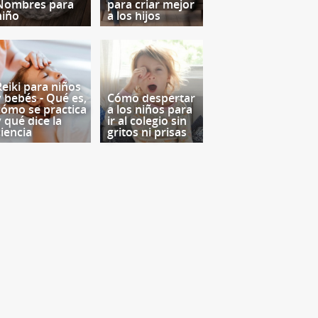
Nombres para
para criar mejor
niño
a los hijos
Reiki para niños
y bebés - Qué es,
Cómo despertar
cómo se practica
a los niños para
y qué dice la
ir al colegio sin
ciencia
gritos ni prisas