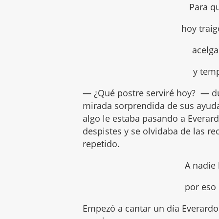
Para q
hoy traig
acelga
y tem
— ¿Qué postre serviré hoy? — 
mirada sorprendida de sus ayud
algo le estaba pasando a Everar
despistes y se olvidaba de las r
repetido.
A nadie
por eso 
Empezó a cantar un día Everardo