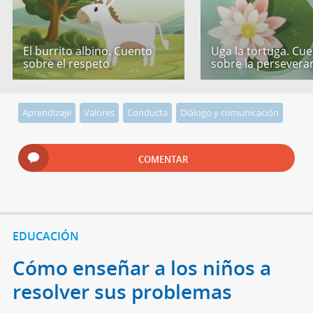
El burrito albino. Cuento
Uga la tortuga. Cu
sobre el respeto
sobre la persevera
Aprendizaje
Valores
Conducta
Diálogo y comunicación
COMENTAR
EDUCACIÓN
Cómo enseñar a los niños a
resolver sus problemas