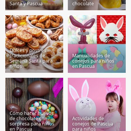
Santa y Pascua
chocolate
Dulces y postres
tradicionales de
Manualidades de
Semana Santa para
conejos para niños
niños
en Pascua
Cómo hacer huevos
de chocolate con
Actividades de
sorpresa para niños
conejos de Pascua
en Pascua
para niños