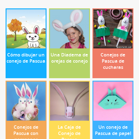
Cómo dibujar un
Una Diadema de
Conejos de
conejo de Pascua
orejas de conejo
Pascua de
cucharas
Conejos de
La Caja de
Un conejo de
Pascua con
Conejo de
Pascua de papel