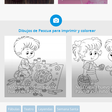
Dibujos de Pascua para imprimir y colorear
Niño pintando un gigante
Niña regala huevo 
huevo de Pascua
Pascua a un niño
Fábulas
Teatro
Leyendas
Semana Santa