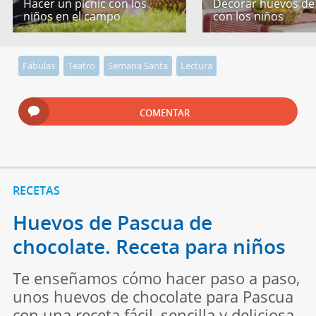
Hacer un picnic con los
Decorar huevos de
niños en el campo
con los niños
Fábulas
Teatro
Semana Santa
Lectura
COMENTAR
RECETAS
Huevos de Pascua de
chocolate. Receta para niños
Te enseñamos cómo hacer paso a paso,
unos huevos de chocolate para Pascua
con una receta fácil, sencilla y deliciosa