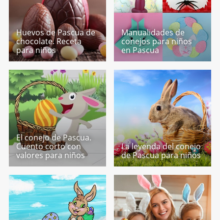
Huevos de Pascua de
Manualidades de
chocolate. Receta
conejos para niños
para niños
en Pascua
El conejo de Pascua.
Cuento corto con
La leyenda del conejo
valores para niños
de Pascua para niños