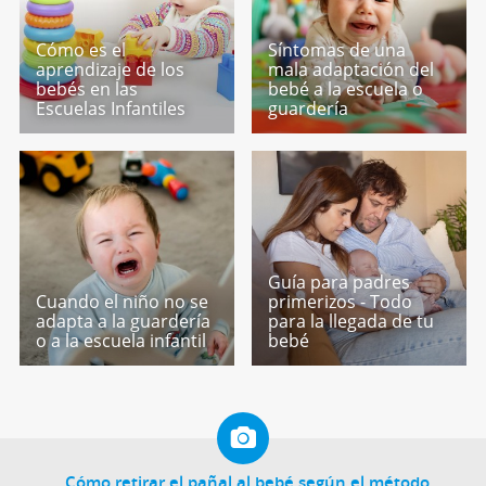
Cómo es el
Síntomas de una
aprendizaje de los
mala adaptación del
bebés en las
bebé a la escuela o
Escuelas Infantiles
guardería
Guía para padres
Cuando el niño no se
primerizos - Todo
adapta a la guardería
para la llegada de tu
o a la escuela infantil
bebé
Cómo retirar el pañal al bebé según el método