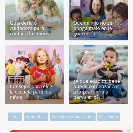
Guardería o
Que mi hijo no se
cuidadora para
ponga malo en la
cuidar a los niños
guardería
¿A qué edad mi bebé
Consejos para elegir
puede comenzar a ir
la escuela para los
a la guardería o
niños
parvulario?
Libros
Aprendizaje
Diálogo y comunicación
Enseñanza
Ad