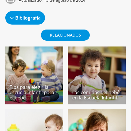
Actualizado:
15 de agosto de 2024
Bibliografía
RELACIONADOS
Tips para elegir la
escuela infantil para
Las comidas del bebé
el bebé
en la Escuela Infantil