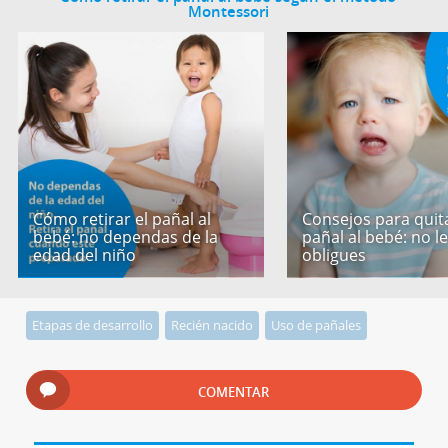
Montessori
Cómo retirar el pañal al
Consejos para quita
bebé: no dependas de la
pañal al bebé: no l
edad del niño
obligues
Etapas de desarrollo
Recién nacido
Uso de pañales
COMENTAR