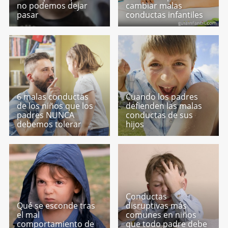
no podemos dejar
cambiar malas
pasar
conductas infantiles
6 malas conductas
Cuando los padres
de los niños que los
defienden las malas
padres NUNCA
conductas de sus
debemos tolerar
hijos
Conductas
Qué se esconde tras
disruptivas más
el mal
comunes en niños
comportamiento de
que todo padre debe