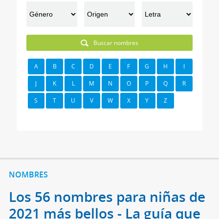
Buscar nombres
A
B
C
D
E
F
G
H
I
J
K
L
M
N
O
P
Q
R
S
T
U
V
W
X
Y
Z
NOMBRES
Los 56 nombres para niñas de
2021 más bellos - La guía que