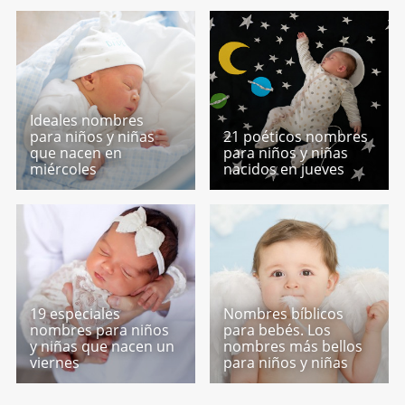
Ideales nombres
para niños y niñas
21 poéticos nombres
que nacen en
para niños y niñas
miércoles
nacidos en jueves
19 especiales
Nombres bíblicos
nombres para niños
para bebés. Los
y niñas que nacen un
nombres más bellos
viernes
para niños y niñas