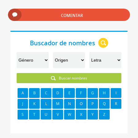
COMENTAR
Buscador de nombres
Buscar nombres
A
B
C
D
E
F
G
H
I
J
K
L
M
N
O
P
Q
R
S
T
U
V
W
X
Y
Z