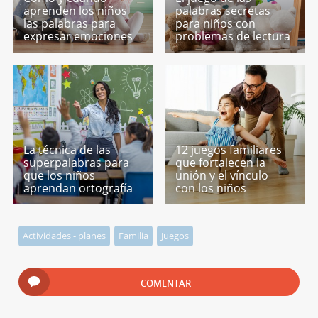
aprenden los niños
palabras secretas
las palabras para
para niños con
expresar emociones
problemas de lectura
La técnica de las
12 juegos familiares
superpalabras para
que fortalecen la
que los niños
unión y el vínculo
aprendan ortografía
con los niños
Actividades - planes
Familia
Juegos
COMENTAR