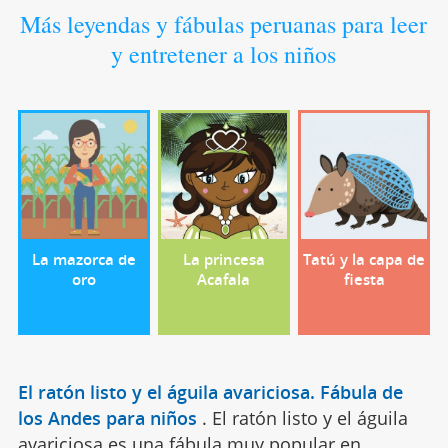
Más leyendas y fábulas peruanas para leer
y entretener a los niños
La mazorca de
La princesa
Tatú y la capa de
oro
Acafala
fiesta
El ratón listo y el águila avariciosa. Fábula de
los Andes para niños
.
El ratón listo y el águila
avariciosa es una fábula muy popular en