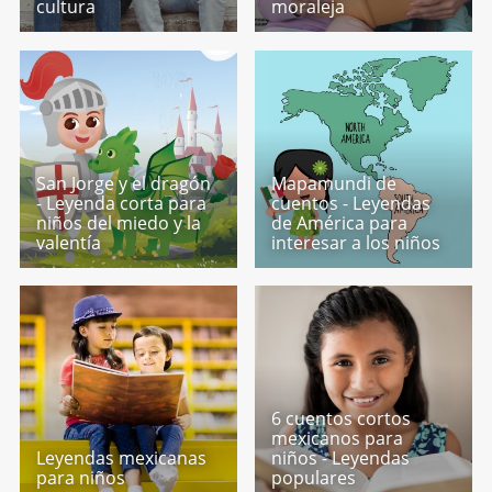
cultura
moraleja
San Jorge y el dragón
Mapamundi de
- Leyenda corta para
cuentos - Leyendas
niños del miedo y la
de América para
valentía
interesar a los niños
6 cuentos cortos
mexicanos para
Leyendas mexicanas
niños - Leyendas
para niños
populares