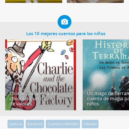
Los 10 mejores cuentos para los niños
Charlie y la fábrica de
Un mago de Terram
chocolate, un cuento lleno
cuento de magia p
de valores
niños
Lectura
Escritura
Cuentos infantiles
Fábulas