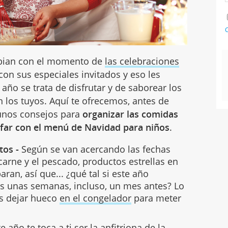
C
bian con el momento de
las celebraciones
con sus especiales invitados y eso les
año se trata de disfrutar y de saborear los
n los tuyos. Aquí te ofrecemos, antes de
 unos consejos para
organizar las comidas
nfar con el menú de Navidad para niños
.
tos -
Según se van acercando las fechas
carne y el pescado, productos estrellas en
ran, así que... ¿qué tal si este año
s unas semanas, incluso, un mes antes? Lo
es dejar hueco
en el congelador
para meter
te año te toca a ti ser la anfitriona de la