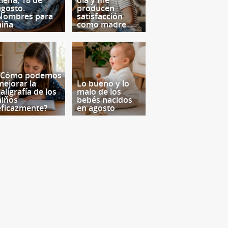
Elena, 18 de
día y me
agosto.
producen
Nombres para
satisfacción
niña
como madre
¿Cómo podemos
mejorar la
Lo bueno y lo
aligrafía de los
malo de los
niños
bebés nacidos
eficazmente?
en agosto