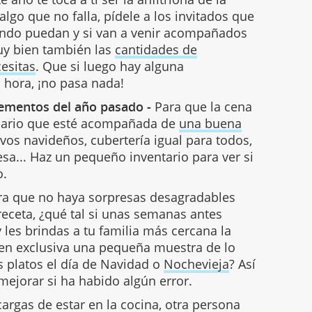
 algo que no falla, pídele a los invitados que
ando puedan y si van a venir acompañados
muy bien también las
cantidades de
esitas
. Que si luego hay alguna
 hora, ¡no pasa nada!
lementos del año pasado -
Para que la cena
esario que esté acompañada de
una buena
vos navideños, cubertería igual para todos,
sa... Haz un pequeño inventario para ver si
o.
ra que no haya sorpresas desagradables
receta, ¿qué tal si unas semanas antes
y les brindas a tu familia más cercana la
en exclusiva una pequeña muestra de lo
 platos el día de Navidad o
Nochevieja
? Así
 mejorar si ha habido algún error.
ncargas de estar en la cocina, otra persona