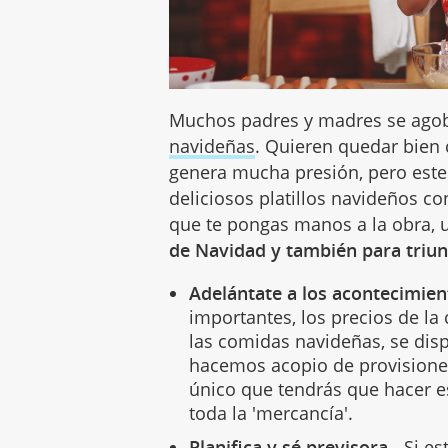
Muchos padres y madres se ago
navideñas
. Quieren quedar bien 
genera mucha presión, pero este 
deliciosos platillos navideños co
que te pongas manos a la obra,
de Navidad y también para triu
Adelántate a los acontecimien
importantes, los precios de la 
las comidas navideñas, se dispa
hacemos acopio de provisione
único que tendrás que hacer 
toda la 'mercancía'.
Planifica y sé previsora -
Si es