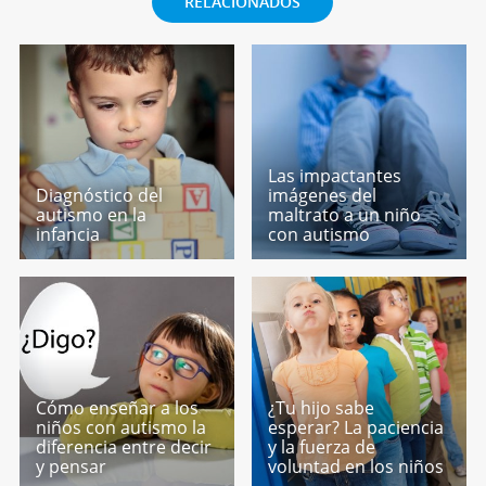
RELACIONADOS
Las impactantes
Diagnóstico del
imágenes del
autismo en la
maltrato a un niño
infancia
con autismo
Cómo enseñar a los
¿Tu hijo sabe
niños con autismo la
esperar? La paciencia
diferencia entre decir
y la fuerza de
y pensar
voluntad en los niños