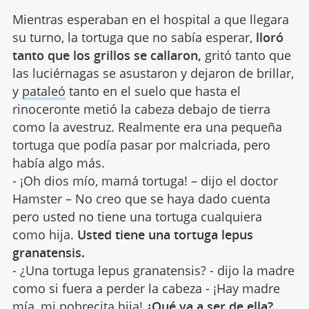
Mientras esperaban en el hospital a que llegara
su turno, la tortuga que no sabía esperar,
lloró
tanto
que los grillos se callaron,
gritó tanto que
las luciérnagas se asustaron y dejaron de brillar,
y
pataleó
tanto en el suelo que hasta el
rinoceronte metió la cabeza debajo de tierra
como la avestruz. Realmente era una pequeña
tortuga que podía pasar por malcriada, pero
había algo más.
- ¡Oh dios mío, mamá tortuga! – dijo el doctor
Hamster – No creo que se haya dado cuenta
pero usted no tiene una tortuga cualquiera
como hija.
Usted tiene una tortuga lepus
granatensis.
- ¿Una tortuga lepus granatensis? - dijo la madre
como si fuera a perder la cabeza - ¡Hay madre
mía, mi pobrecita hija!
¿Qué va a ser de ella?