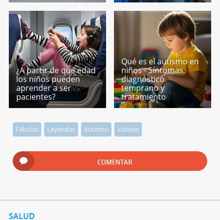
Qué es el autismo en
¿A partir de qué edad
niños - Síntomas,
los niños pueden
diagnóstico
aprender a ser
temprano y
pacientes?
tratamiento
Fábulas
Leyendas
Autismo
Valores
COMENTAR
SALUD