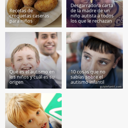
Desgarradora carta
Recetas de
de la madre de un
croquetas caseras
niño autista a todos
para niños
los que le rechazan
Qué es el autismo en
10 cosas que no
los niños y cuál es su
sabías sobre el
origen
autismo infantil