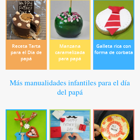
Receta Tarta
Manzana
Galleta rica con
para el Día de
caramelizada
forma de corbata
papá
para papá
Más manualidades infantiles para el día
del papá