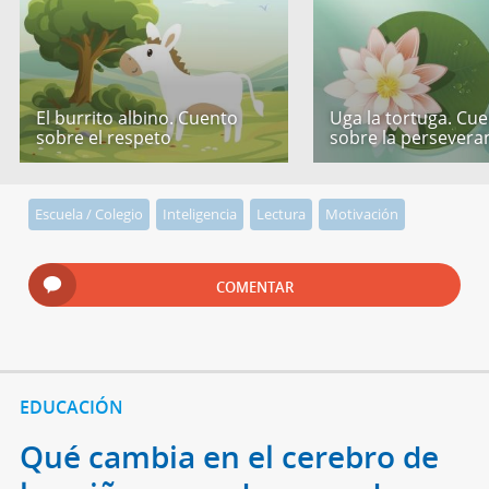
El burrito albino. Cuento
Uga la tortuga. Cu
sobre el respeto
sobre la persevera
Escuela / Colegio
Inteligencia
Lectura
Motivación
COMENTAR
EDUCACIÓN
Qué cambia en el cerebro de