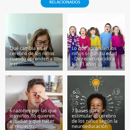
RELACIONADOS
Qué cambia en el
Lo que aprenden los
cerebro de los niños
niños según su edad
cuando aprenden a
- De recién nacido a
leer
los 11 años
6 razones por las que
7 bases para
los niños no quieren
estimular el cerebro
estudiar y qué hacer
de los niños según la
al respecto
neuroeducación