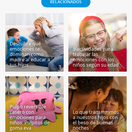
RELACIONADOS
Descubre qué
emociones te
9 actividades para
dominan como
trabajar las
madre al educar a
emociones con los
tus hijos
niños según su edad
Pulpo reversible
casero con
Lo que transmitimos
emociones para
a nuestros hijos con
niños. Pulpitos de
el beso de buenas
goma eva
noches