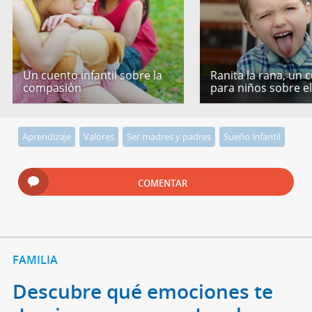
Un cuento infantil sobre la
Ranita la rana, un 
compasión
para niños sobre e
Aprendizaje
Valores
Ser madres y padres
Sueño infantil
COMENTAR
FAMILIA
Descubre qué emociones te