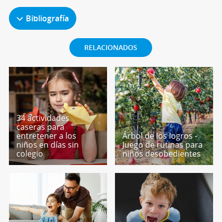
Bibliografía
RELACIONADOS
34 actividades
caseras para
entretener a los
Árbol de los logros -
niños en días sin
Juego de rutinas para
colegio
niños desobedientes