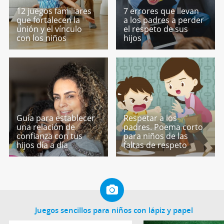
12 juegos familiares
7 errores que llevan
que fortalecen la
a los padres a perder
unión y el vínculo
el respeto de sus
con los niños
hijos
Guía para establecer
Respetar a los
una relación de
padres. Poema corto
confianza con tus
para niños de las
hijos día a día
faltas de respeto
Juegos sencillos para niños con lápiz y papel