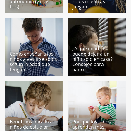
autonomía (y más
solos mientras
tips)
juegan
¿A qué edad se
Cómo enseñar a los
puede dejar a un
niños a vestirse solos
niño solo en casa?
según la edad que
Consejos para
tengan
padres
Beneficios para los
Por qué los niños
niños de estudiar
aprenden más