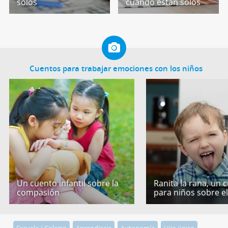
solos
cuando están solos
Cuentos para trabajar emociones con los niños
Un cuento infantil sobre la
Ranita la rana, un 
compasión
para niños sobre e
Escuela / Colegio
Aprendizaje
Autonomía
Hijo único