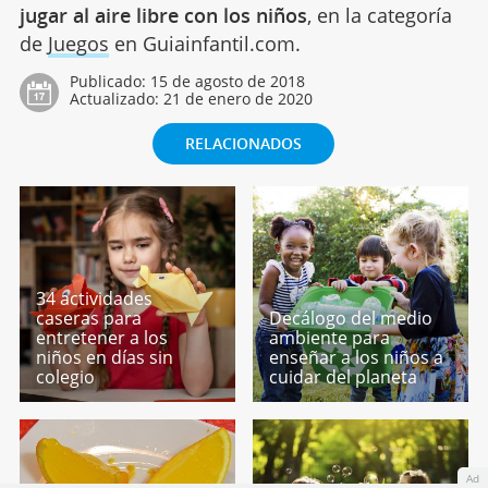
jugar al aire libre con los niños
, en la categoría
de
Juegos
en Guiainfantil.com.
Publicado:
15 de agosto de 2018
Actualizado:
21 de enero de 2020
RELACIONADOS
34 actividades
caseras para
Decálogo del medio
entretener a los
ambiente para
niños en días sin
enseñar a los niños a
colegio
cuidar del planeta
Ad