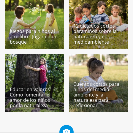
12 dictados cortos
Juegos para niños al
para niños sobre la
aire libre. Jugar en un
naturaleza y el
bosque
medioambiente
Cuentos cortos para
Educar en valores -
niños del medio
Cómo fomentar el
ambiente y la
amor de los niños
naturaleza para
por la naturaleza
reflexionar