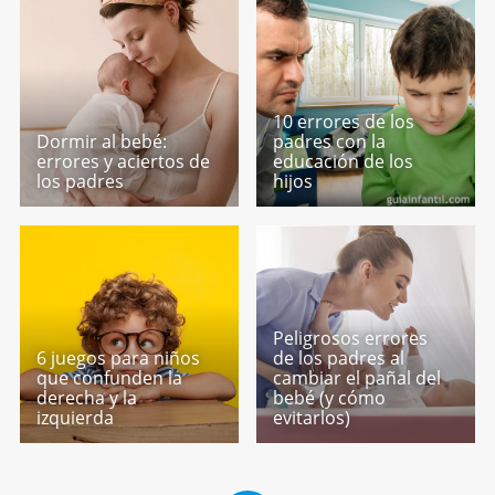
10 errores de los
Dormir al bebé:
padres con la
errores y aciertos de
educación de los
los padres
hijos
Peligrosos errores
6 juegos para niños
de los padres al
que confunden la
cambiar el pañal del
derecha y la
bebé (y cómo
izquierda
evitarlos)