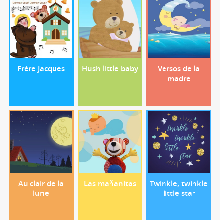
Frère Jacques
Hush little baby
Versos de la
madre
Au clair de la
Las mañanitas
Twinkle, twinkle
lune
little star