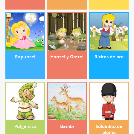
Rapunzel
Hansel y Gretel
Ricitos de oro
Pulgarcito
Bambi
Soldadito de
plomo