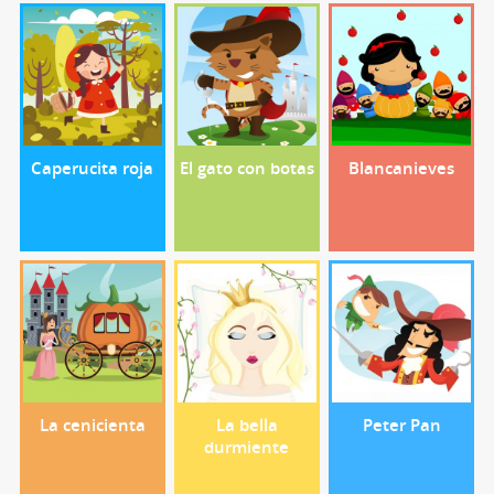
Caperucita roja
El gato con botas
Blancanieves
La cenicienta
La bella
Peter Pan
durmiente