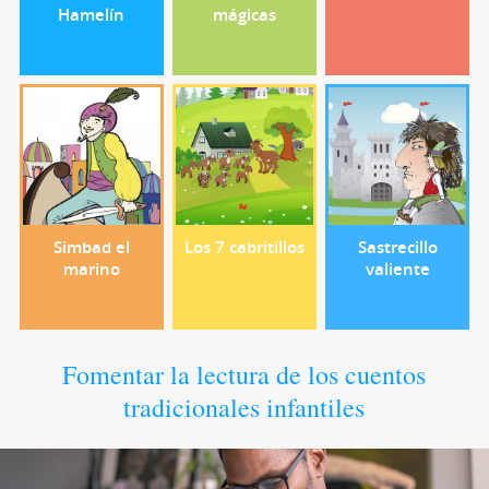
Hamelín
mágicas
Simbad el
Los 7 cabritillos
Sastrecillo
marino
valiente
Fomentar la lectura de los cuentos
tradicionales infantiles