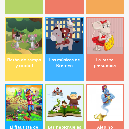
Ratón de campo
Los músicos de
La ratita
y ciudad
Bremen
presumida
El flautista de
Las habichuelas
Aladino