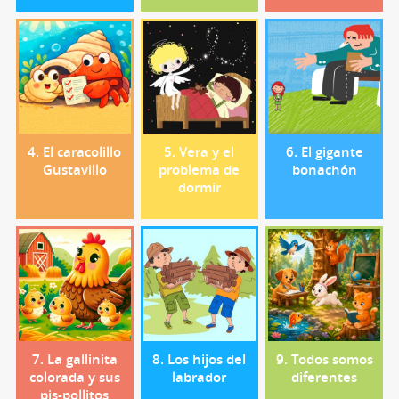
4. El caracolillo
5. Vera y el
6. El gigante
Gustavillo
problema de
bonachón
dormir
7. La gallinita
8. Los hijos del
9. Todos somos
colorada y sus
labrador
diferentes
pis-pollitos