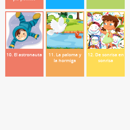
10. El astronauta
11. La paloma y
12. De sonrisa en
la hormiga
sonrisa