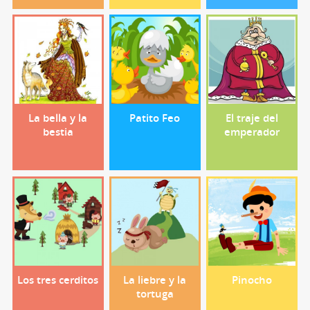
La bella y la
Patito Feo
El traje del
bestia
emperador
Los tres cerditos
La liebre y la
Pinocho
tortuga