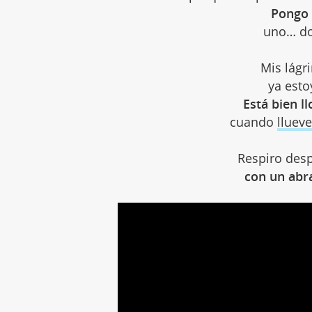
Pongo 
uno… do
Mis lágr
ya esto
Está bien l
cuando
llueve
Respiro desp
con un abra