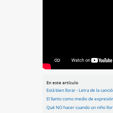
En este artículo
Está bien llorar - Letra de la canci
El llanto como medio de expresión
Qué NO hacer cuando un niño llora