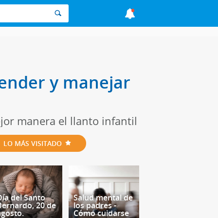
ntender y manejar
or manera el llanto infantil
LO MÁS VISITADO
Día del Santo
Salud mental de
Bernardo, 20 de
los padres -
agosto.
Cómo cuidarse