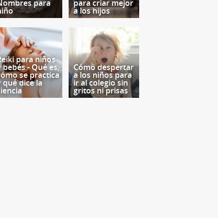
Nombres para
para criar mejor
niño
a los hijos
Reiki para niños
y bebés - Qué es,
Cómo despertar
cómo se practica
a los niños para
y qué dice la
ir al colegio sin
ciencia
gritos ni prisas