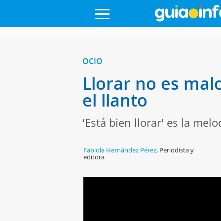
OCIO
Llorar no es mal
el llanto
'Está bien llorar' es la me
Fabiola Hernández Pérez
,
Periodista y
editora