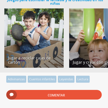
niños
Jugar a reciclar cajas de
cartón
Jugar y crear con g
Adivinanzas
Cuentos infantiles
Leyendas
Lectura
COMENTAR