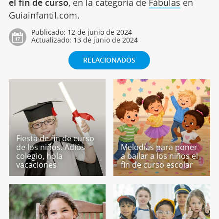
el fin de curso
, en la categoría de
Fábulas
en
Guiainfantil.com.
Publicado:
12 de junio de 2024
Actualizado:
13 de junio de 2024
RELACIONADOS
Fiesta de fin de curso
de los niños. Adiós
Melodías para poner
colegio, hola
a bailar a los niños el
vacaciones
fin de curso escolar