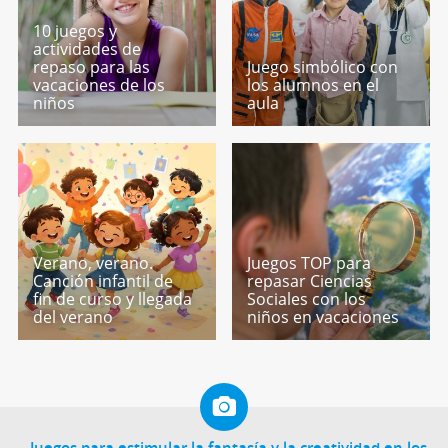
10 juegos y
actividades de
repaso para las
Juego simbólico con
vacaciones de los
los alumnos en el
niños
aula
Verano, verano.
Juegos TOP para
Canción infantil de
repasar Ciencias
fin de curso y llegada
Sociales con los
del verano
niños en vacaciones
Juegos para estimular la fantasía y la creatividad en los