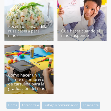
Receta de ensaladilla
rusa casera para
Qué hacer cuando el
niños
niño suspende
Cómo hacer un
birrete o sombrero
de cartulina para la
graduación del niño
Libros
Aprendizaje
Diálogo y comunicación
Enseñanza