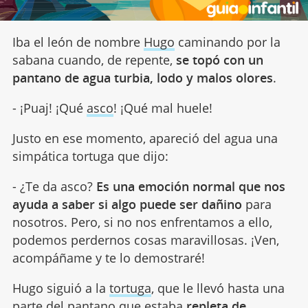
Iba el león de nombre
Hugo
caminando por la
sabana cuando, de repente,
se topó con un
pantano de agua turbia, lodo y malos olores
.
- ¡Puaj! ¡Qué
asco
! ¡Qué mal huele!
Justo en ese momento, apareció del agua una
simpática tortuga que dijo:
- ¿Te da asco?
Es una emoción normal que nos
ayuda a saber si algo puede ser dañino
para
nosotros. Pero, si no nos enfrentamos a ello,
podemos perdernos cosas maravillosas. ¡Ven,
acompáñame y te lo demostraré!
Hugo siguió a la
tortuga
, que le llevó hasta una
parte del pantano que estaba
repleta de