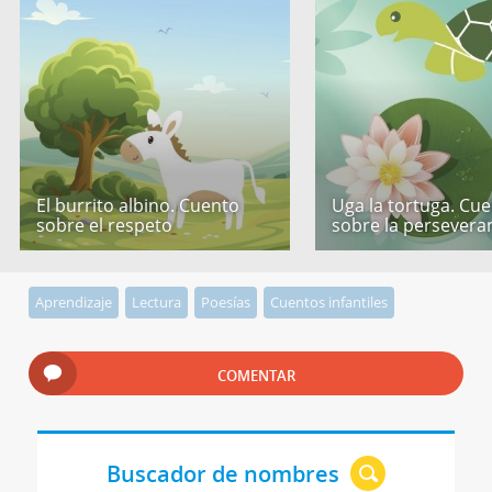
El burrito albino. Cuento
Uga la tortuga. Cu
sobre el respeto
sobre la persevera
Aprendizaje
Lectura
Poesías
Cuentos infantiles
COMENTAR
Buscador de nombres