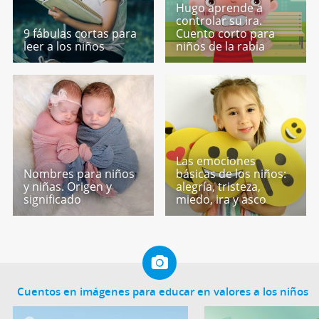
Hugo aprende a
controlar su ira.
9 fábulas cortas para
Cuento corto para
leer a los niños
niños de la rabia
Las emociones
Nombres para niños
básicas de los niños:
y niñas. Origen y
alegría, tristeza,
significado
miedo, ira y asco
Cuentos en imágenes para educar en valores a los niños