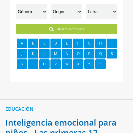
Buscar nombres
A
B
C
D
E
F
G
H
I
J
K
L
M
N
O
P
Q
R
S
T
U
V
W
X
Y
Z
EDUCACIÓN
Inteligencia emocional para
niños - Las primeras 12