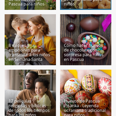
Pascua para niños
niños
8 valores y
Cómo hacer huevos
emociones para
de chocolate con
transmitir a los niños
sorpresa para niños
en Semana Santa
en Pascua
17 películas
Huevos de Pascua
religiosas y bíblicas
Pisanka - Leyenda
de todos los tiempos
ucraniana tradicional
para los niños
para niños