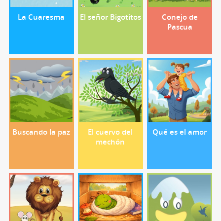
La Cuaresma
El señor Bigotitos
Conejo de
Pascua
Buscando la paz
El cuervo del
Qué es el amor
mechón