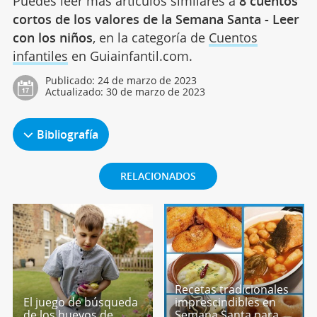
Puedes leer más artículos similares a
8 cuentos
cortos de los valores de la Semana Santa - Leer
con los niños
, en la categoría de
Cuentos
infantiles
en Guiainfantil.com.
Publicado:
24 de marzo de 2023
Actualizado:
30 de marzo de 2023
Bibliografía
RELACIONADOS
Recetas tradicionales
El juego de búsqueda
imprescindibles en
de los huevos de
Semana Santa para