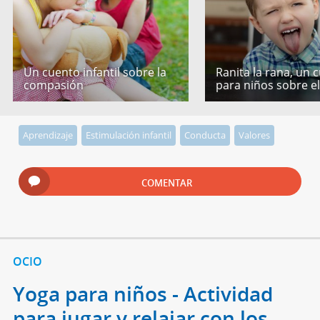
Un cuento infantil sobre la
Ranita la rana, un 
compasión
para niños sobre e
Aprendizaje
Estimulación infantil
Conducta
Valores
COMENTAR
OCIO
Yoga para niños - Actividad
para jugar y relajar con los