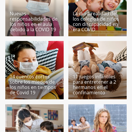
Nuevas
La dura realidad de
responsabilidades de
los colegios de niños
los niños en el aula
con discapacidad en
debido a la COVID 19
era COVID
14 cuentos cortos
11 juegos infantiles
sobre los miedos de
para entretener a 2
los niños en tiempos
hermanos en el
de Covid 19
confinamiento