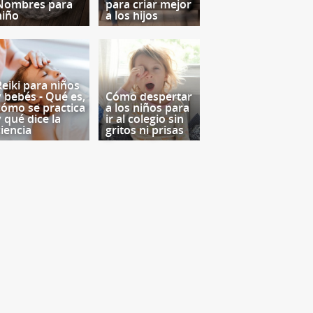
Nombres para
para criar mejor
niño
a los hijos
Reiki para niños
y bebés - Qué es,
Cómo despertar
cómo se practica
a los niños para
y qué dice la
ir al colegio sin
ciencia
gritos ni prisas