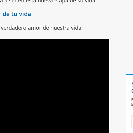
va a ser en esta nueva etapa de su vida:
 de tu vida
 el verdadero amor de nuestra vida.
R
l