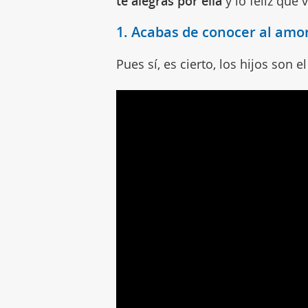
te alegras por ella
y lo feliz que 
1. Acabas de conocer al amor
Pues sí, es cierto, los hijos son