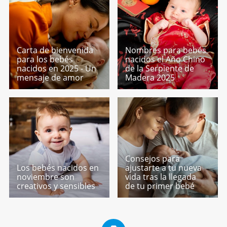
Carta de bienvenida
Nombres para bebés
para los bebés
nacidos el Año Chino
nacidos en 2025 - Un
de la Serpiente de
mensaje de amor
Madera 2025
Consejos para
Los bebés nacidos en
ajustarte a tu nueva
noviembre son
vida tras la llegada
creativos y sensibles
de tu primer bebé