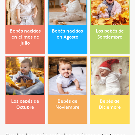
Bebés nacidos
Bebés nacidos
Los bebés de
en el mes de
en Agosto
Septiembre
Julio
Los bebés de
Bebés de
Bebés de
Octubre
Noviembre
Diciembre