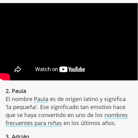
2. Paula
El nombre
Paula
es de origen latino y significa
'la pequeña'. Ese significado tan emotivo hace
que se haya convertido en uno de los
nombres
frecuentes para niñas
en los últimos años.
3. Adrián