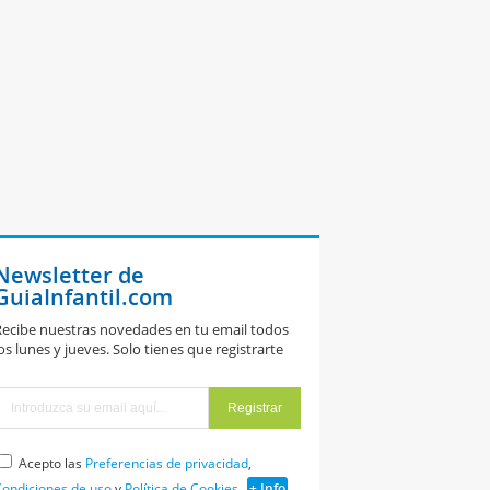
Newsletter de
GuiaInfantil.com
ecibe nuestras novedades en tu email todos
os lunes y jueves. Solo tienes que registrarte
Acepto las
Preferencias de privacidad
,
ondiciones de uso
y
Política de Cookies
+ Info