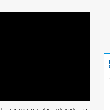
R
l
cada organismo. Su evolución dependerá de
C