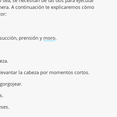
 sea, se necesitan de las dos para ejecutar
nera. A continuación te explicaremos cómo
tor:
 succión, prensión y
moro
.
eza.
levantar la cabeza por momentos cortos.
 gorgojear.
s.
eses.