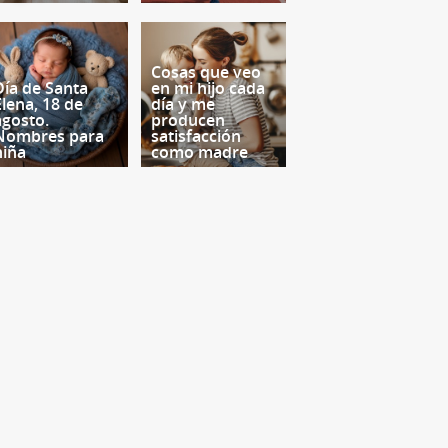
Cosas que veo
Día de Santa
en mi hijo cada
Elena, 18 de
día y me
agosto.
producen
Nombres para
satisfacción
niña
como madre