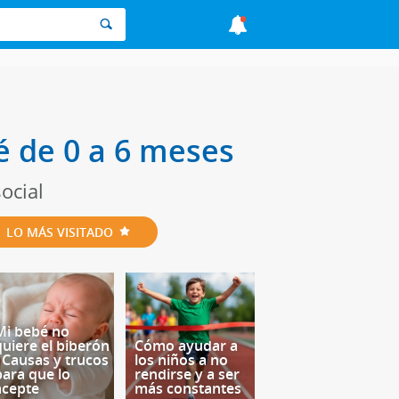
é de 0 a 6 meses
ocial
LO MÁS VISITADO
Mi bebé no
quiere el biberón
Cómo ayudar a
- Causas y trucos
los niños a no
para que lo
rendirse y a ser
acepte
más constantes