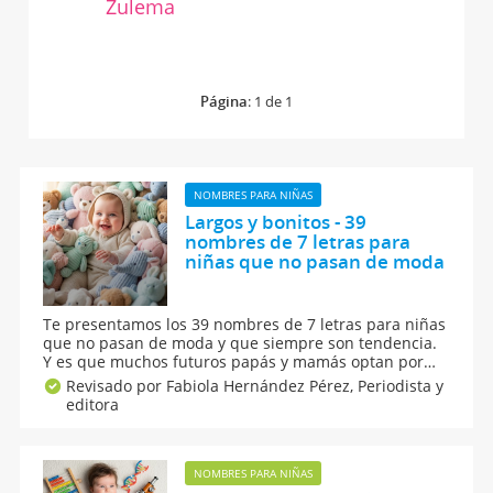
Zulema
Página
: 1 de 1
NOMBRES PARA NIÑAS
Largos y bonitos - 39
nombres de 7 letras para
niñas que no pasan de moda
Te presentamos los 39 nombres de 7 letras para niñas
que no pasan de moda y que siempre son tendencia.
Y es que muchos futuros papás y mamás optan por
nombres largos para niñas porque se relacionan con
Revisado por Fabiola Hernández Pérez,
Periodista y
bebés con mucha personalidad y porque poseen una
editora
melódica armoniosidad. Conócelos todos.
NOMBRES PARA NIÑAS