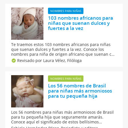
base en su personalidad, por eso aquí te ayudaremos.
NOMBRES PARA NIÑAS
103 nombres africanos para
niñas que suenan dulces y
fuertes a la vez
Te traemos estos 103 nombres africanos para niñas
que suenan dulces y fuertes a la vez. Conoce los
nombres para niña de origen africano que suenan con
mucha fuerza y al mismo tiempo son tiernos. En este
Revisado por Laura Vélez,
Filóloga
listado de nombres femeninos provenientes de África
son tan tiernos y fuertes, que amarás su significado.
NOMBRES PARA NIÑAS
Los 56 nombres de Brasil
para niñas más armoniosos
para tu pequeña hija
Los 56 nombres para niñas más armoniosos de Brasil
para tu pequeña hija que seguramente amarás.
Conoce aquí el significado de estos bellísimos
nombres para niñas de origen brasileño que suenan