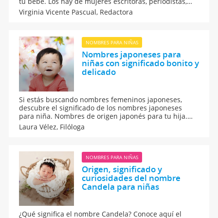
tu bebé. Los hay de mujeres escritoras, periodistas,
deportistas, pintoras... que lucharon por sus Derechos,
Virginia Vicente Pascual,
Redactora
para que puedas elegir entre una gran variedad. ¿Qué
tal Clara? ¿Rosalía? ¿Frida?
NOMBRES PARA NIÑAS
Nombres japoneses para
niñas con significado bonito y
delicado
Si estás buscando nombres femeninos japoneses,
descubre el significado de los nombres japoneses
para niña. Nombres de origen japonés para tu hija.
Nombres japoneses que te va a encantar para niñas.
Laura Vélez,
Filóloga
Desde Guiainfantil te ofrecemos una lista con los
nombres japoneses para niña más conocidos.
NOMBRES PARA NIÑAS
Origen, significado y
curiosidades del nombre
Candela para niñas
¿Qué significa el nombre Candela? Conoce aquí el