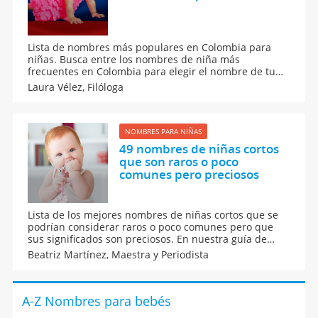
Lista de nombres más populares en Colombia para
niñas. Busca entre los nombres de niña más
frecuentes en Colombia para elegir el nombre de tu
bebé. Te contamos los nombres femeninos más
Laura Vélez,
Filóloga
usados y preferidos por los padres colombianos para
sus bebés recién nacidos.
NOMBRES PARA NIÑAS
49 nombres de niñas cortos
que son raros o poco
comunes pero preciosos
Lista de los mejores nombres de niñas cortos que se
podrían considerar raros o poco comunes pero que
sus significados son preciosos. En nuestra guía de
nombres para bebés te contamos el origen y
Beatriz Martínez,
Maestra y Periodista
significado de cada uno de estos nombres para niñas
que te van a gustar mucho para llamar a tu hija.
A-Z Nombres para bebés