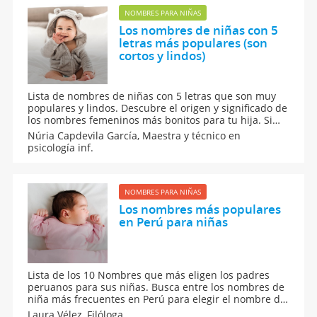
NOMBRES PARA NIÑAS
Los nombres de niñas con 5
letras más populares (son
cortos y lindos)
Lista de nombres de niñas con 5 letras que son muy
populares y lindos. Descubre el origen y significado de
los nombres femeninos más bonitos para tu hija. Si
buscas nombres cortos para bebés niña revisa esta
Núria Capdevila García,
Maestra y técnico en
lista de nombres para niñas: Laura, María, Lucía, Irene
psicología inf.
y Marta. Mejores nombres de niña.
NOMBRES PARA NIÑAS
Los nombres más populares
en Perú para niñas
Lista de los 10 Nombres que más eligen los padres
peruanos para sus niñas. Busca entre los nombres de
niña más frecuentes en Perú para elegir el nombre de
tu bebé. Si deseas ponerle un nombre peruano a tu
Laura Vélez,
Filóloga