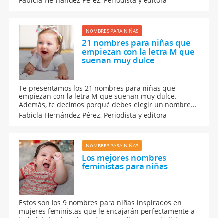
Fabiola Hernández Pérez,
Periodista y editora
muy armónicos y que te enamorarán, incluso puedes
combinarlos entre ellos y obtener un nombre muy
original.
NOMBRES PARA NIÑAS
21 nombres para niñas que
empiezan con la letra M que
suenan muy dulce
Te presentamos los 21 nombres para niñas que
empiezan con la letra M que suenan muy dulce.
Además, te decimos porqué debes elegir un nombre
con M para tu bebé, así que aquí conocerás los
Fabiola Hernández Pérez,
Periodista y editora
nombres para niñas con inicial M que se oyen muy
dulces y tiernos, y que son ideales para tu hija. ¡Todos
te encantarán!
NOMBRES PARA NIÑAS
Los mejores nombres
feministas para niñas
Estos son los 9 nombres para niñas inspirados en
mujeres feministas que le encajarán perfectamente a