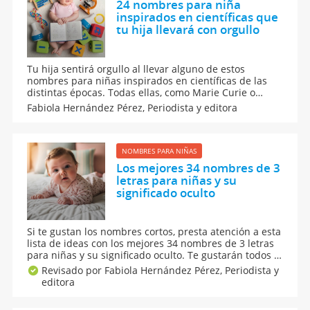
24 nombres para niña
inspirados en científicas que
tu hija llevará con orgullo
Tu hija sentirá orgullo al llevar alguno de estos
nombres para niñas inspirados en científicas de las
distintas épocas. Todas ellas, como Marie Curie o
Hipatia, abrieron el camino a las mujeres, y se
Fabiola Hernández Pérez,
Periodista y editora
merecen un homenaje. Aquí, 24 nombres para niña
inspirados en científicas que tu hija llevará con
orgullo.
NOMBRES PARA NIÑAS
Los mejores 34 nombres de 3
letras para niñas y su
significado oculto
Si te gustan los nombres cortos, presta atención a esta
lista de ideas con los mejores 34 nombres de 3 letras
para niñas y su significado oculto. Te gustarán todos y
los amarás tanto que te resultará difícil elegir el
Revisado por Fabiola Hernández Pérez,
Periodista y
nombre de tu pequeña. Bonitos y con mucha
editora
musicalidad, así son estos nombres cortos.