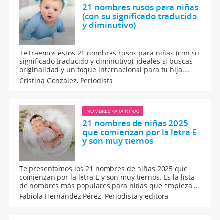
21 nombres rusos para niñas
(con su significado traducido
y diminutivo)
Te traemos estos 21 nombres rusos para niñas (con su
significado traducido y diminutivo), ideales si buscas
originalidad y un toque internacional para tu hija.
Cada nombre incluye su origen, significado y
Cristina González,
Periodista
diminutivo cariñoso más usado, sin duda, una lista
perfecta para inspirarte al elegir el nombre de tu
nena.
NOMBRES PARA NIÑAS
21 nombres de niñas 2025
que comienzan por la letra E
y son muy tiernos
Te presentamos los 21 nombres de niñas 2025 que
comienzan por la letra E y son muy tiernos. Es la lista
de nombres más populares para niñas que empiezan
por esta letra. Busca entre estos nombres para niñas
Fabiola Hernández Pérez,
Periodista y editora
más frecuentes para que puedas elegir el nombre
más lindo para tu bebé. Te encantarán.