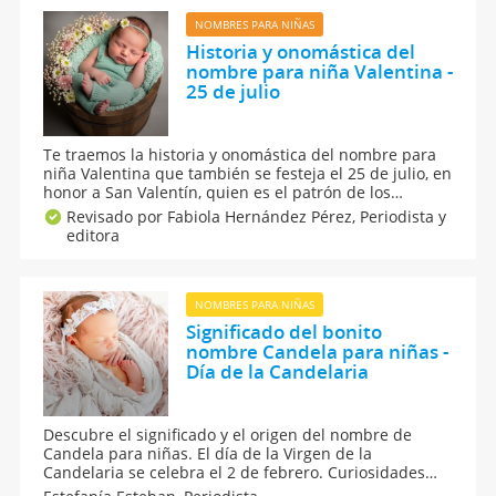
NOMBRES PARA NIÑAS
Historia y onomástica del
nombre para niña Valentina -
25 de julio
Te traemos la historia y onomástica del nombre para
niña Valentina que también se festeja el 25 de julio, en
honor a San Valentín, quien es el patrón de los
enamorados, cuyo patronazgo se debe a la
Revisado por Fabiola Hernández Pérez,
Periodista y
coincidencia de la fecha de su fiesta de santo con la
editora
de una celebración pagana de la fertilidad y el amor.
NOMBRES PARA NIÑAS
Significado del bonito
nombre Candela para niñas -
Día de la Candelaria
Descubre el significado y el origen del nombre de
Candela para niñas. El día de la Virgen de la
Candelaria se celebra el 2 de febrero. Curiosidades
sobre el nombre de Candela para niñas. Las niñas que