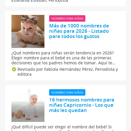
Estefanía Esteban,
Periodista
se llaman Candela o Candelaria, son sinceras y
seguras en sí mismas. Irradian confianza y serenidad.
NOMBRES PARA NIÑAS
Más de 1000 nombres de
niñas para 2026 - Listado
para todos los gustos
¿Qué nombres para niñas serán tendencia en 2026?
Elegir nombre para el bebé es una de las primeras
decisiones que los padres hemos de tomar. Aquí te
ofrecemos más de 1000 opciones de nombres de
Revisado por Fabiola Hernández Pérez,
Periodista y
niñas 2026. Un listado completo con nombres de
editora
mujer cortos, dulces, no comunes... ¡para todos los
gustos!
NOMBRES PARA NIÑAS
16 hermosos nombres para
niñas Capricornio - Los que
más les quedan
¡Qué difícil puede ser elegir el nombre del bebé! Si