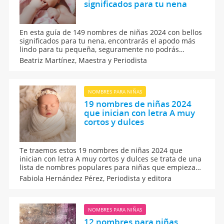
significados para tu nena
En esta guía de 149 nombres de niñas 2024 con bellos
significados para tu nena, encontrarás el apodo más
lindo para tu pequeña, seguramente no podrás
decidirte por uno en específico, por lo que puedes
Beatriz Martínez,
Maestra y Periodista
combinarlos entre sí. Todos te fascinarán porque son
de distintos orígenes, ¡los amarás!
NOMBRES PARA NIÑAS
19 nombres de niñas 2024
que inician con letra A muy
cortos y dulces
Te traemos estos 19 nombres de niñas 2024 que
inician con letra A muy cortos y dulces se trata de una
lista de nombres populares para niñas que empiezan
por la primera letra del alfabeto. Busca entre estos
Fabiola Hernández Pérez,
Periodista y editora
nombres para niñas más frecuentes que son muy
dulces, cortos y populares para elegir el nombre de tu
bebé.
NOMBRES PARA NIÑAS
12 nombres para niñas