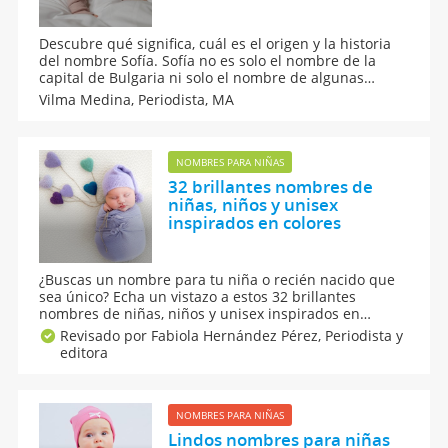
Descubre qué significa, cuál es el origen y la historia
del nombre Sofía. Sofía no es solo el nombre de la
capital de Bulgaria ni solo el nombre de algunas
princesas y reinas, Sofía puede convertirse en un
Vilma Medina,
Periodista, MA
nombre ideal para la niña que esperas. Te contamos
todos los detalles sobre este nombre.
NOMBRES PARA NIÑAS
32 brillantes nombres de
niñas, niños y unisex
inspirados en colores
¿Buscas un nombre para tu niña o recién nacido que
sea único? Echa un vistazo a estos 32 brillantes
nombres de niñas, niños y unisex inspirados en
colores. Te contamos cuál es el significado de cada
Revisado por Fabiola Hernández Pérez,
Periodista y
uno de estos nombres pensados para pequeñas, niños
editora
o quizá unisex para que no te cueste decidir el que te
guste.
NOMBRES PARA NIÑAS
Lindos nombres para niñas