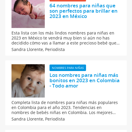
64 nombres para niñas que
son perfectos para brillar en
2023 en México
Esta lista con los más lindos nombres para niñas en
2023 en México te vendrá muy bien si aún no has
decidido cómo vas a llamar a este precioso bebé que
está en tu tripa. Encontrarás nombres que nunca
Sandra Llorente,
Periodista
pasan de moda, nombres para niñas con encanto y
nombres compuestos con Guadalupe.
NOMBRES PARA NIÑAS
Los nombres para niñas más
bonitos en 2023 en Colombia
- Todo amor
Completa lista de nombres para niñas más populares
en Colombia para el año 2023. Tendencias en
nombres de bebés niñas en Colombia. Los mejores
nombres para niñas en Colombia con su origen y
Sandra Llorente,
Periodista
significado. Encuentra en esta lista el nombre perfecto
para tu hija.