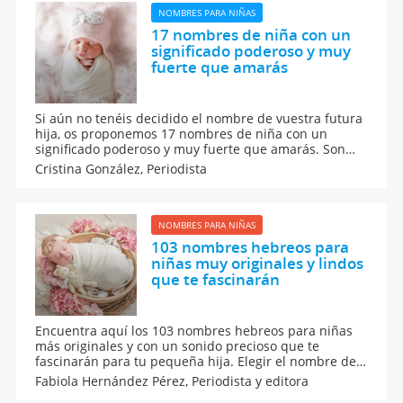
NOMBRES PARA NIÑAS
17 nombres de niña con un
significado poderoso y muy
fuerte que amarás
Si aún no tenéis decidido el nombre de vuestra futura
hija, os proponemos 17 nombres de niña con un
significado poderoso y muy fuerte que amarás. Son
bonitas ideas de nombres femeninos con los
Cristina González,
Periodista
significados más poderosos. Se trata de apodos
fuertes y poderosos para la bebé que muy pronto va a
nacer.
NOMBRES PARA NIÑAS
103 nombres hebreos para
niñas muy originales y lindos
que te fascinarán
Encuentra aquí los 103 nombres hebreos para niñas
más originales y con un sonido precioso que te
fascinarán para tu pequeña hija. Elegir el nombre de
tu recién nacida es una tarea compleja porque implica
Fabiola Hernández Pérez,
Periodista y editora
seleccionar a conciencia cómo se llamará tu bebé con