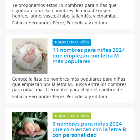
Te proponemos estos 19 nombres para niñas que
significan luna. Son nombres de niña de origen
hebreo, latino, vasco, árabe, tailandés, vietnamita,
quechua o griego unidos todos por un mismo
Fabiola Hernández Pérez,
Periodista y editora
significado: luna. Sabemos que te encantarán y no
sabrás cuál escoger para tu pequeña recién nacida.
NOMBRES PARA NIÑAS
11 nombres para niñas 2024
que empiezan con letra M
más populares
Conoce la lista de nombres más populares para niñas
que empiezan por la letra M. Busca entre los nombres
para niñas más frecuentes para elegir el nombre de tu
bebé y que seguramente te fascinarán. Son apodos
Fabiola Hernández Pérez,
Periodista y editora
muy dulces y que se han colocado en la cima de a
popularidad, todos son lindísimos.
NOMBRES PARA NIÑAS
9 nombres para niñas 2024
que comienzan con la letra B
con personalidad