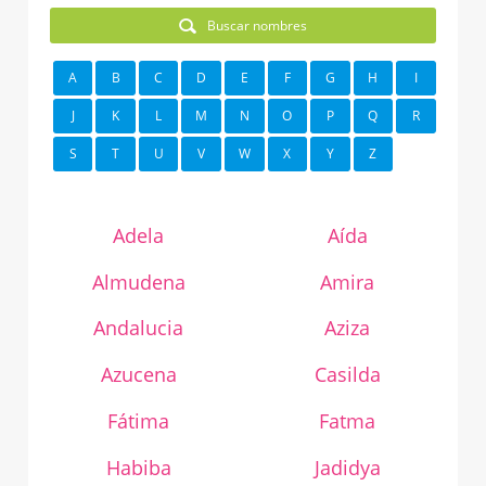
Buscar nombres
A
B
C
D
E
F
G
H
I
J
K
L
M
N
O
P
Q
R
S
T
U
V
W
X
Y
Z
Adela
Aída
Almudena
Amira
Andalucia
Aziza
Azucena
Casilda
Fátima
Fatma
Habiba
Jadidya