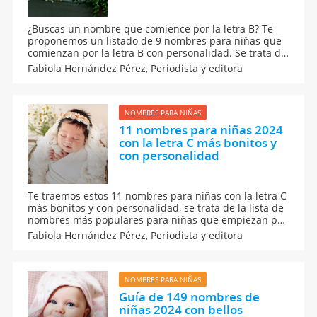
¿Buscas un nombre que comience por la letra B? Te
proponemos un listado de 9 nombres para niñas que
comienzan por la letra B con personalidad. Se trata de
una selección de nombres de niña muy bonitos y con
Fabiola Hernández Pérez,
Periodista y editora
un original significado. Seguramente te enamorarás
de cualquiera de ellos, ¡garantizado!
NOMBRES PARA NIÑAS
11 nombres para niñas 2024
con la letra C más bonitos y
con personalidad
Te traemos estos 11 nombres para niñas con la letra C
más bonitos y con personalidad, se trata de la lista de
nombres más populares para niñas que empiezan por
la tercera letra del abecedario. Busca aquí entre los
Fabiola Hernández Pérez,
Periodista y editora
nombres para niñas más frecuentes que empiezan
por la C para elegir el nombre de tu bebé.
NOMBRES PARA NIÑAS
Guía de 149 nombres de
niñas 2024 con bellos