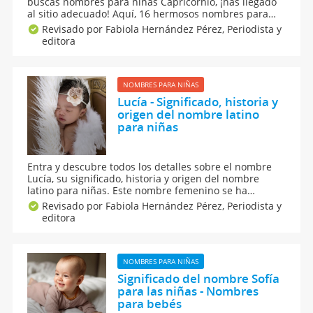
buscas nombres para niñas Capricornio, ¡has llegado
al sitio adecuado! Aquí, 16 hermosos nombres para
niñas Capricornio, los que más les quedan a quienes
Revisado por Fabiola Hernández Pérez,
Periodista y
nacen bajo la influencia del signo de la cabra, así
editora
como su significado y origen. Los amarás.
NOMBRES PARA NIÑAS
Lucía - Significado, historia y
origen del nombre latino
para niñas
Entra y descubre todos los detalles sobre el nombre
Lucía, su significado, historia y origen del nombre
latino para niñas. Este nombre femenino se ha
convertido en uno de los nombres preferidos por los
Revisado por Fabiola Hernández Pérez,
Periodista y
padres para sus hijas. Si estás buscando un nombre
editora
para tu niña, Lucía puede ser una buena opción.
NOMBRES PARA NIÑAS
Significado del nombre Sofía
para las niñas - Nombres
para bebés