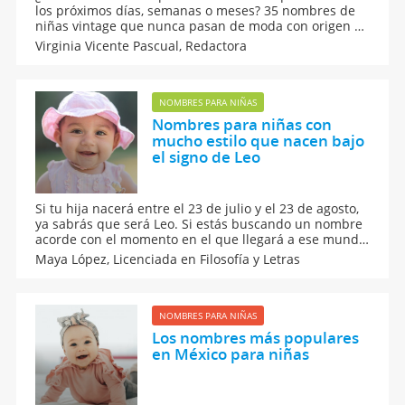
los próximos días, semanas o meses? 35 nombres de
niñas vintage que nunca pasan de moda con origen y
su significado. Una completa guía de nombres para
Virginia Vicente Pascual,
Redactora
niñas en la que seguro que se encuentra el de tu
princesa.
NOMBRES PARA NIÑAS
Nombres para niñas con
mucho estilo que nacen bajo
el signo de Leo
Si tu hija nacerá entre el 23 de julio y el 23 de agosto,
ya sabrás que será Leo. Si estás buscando un nombre
acorde con el momento en el que llegará a ese mundo,
no te pierdas estos nombres para niñas con mucho
Maya López,
Licenciada en Filosofía y Letras
estilo que nacen bajo el signo de Leo.
NOMBRES PARA NIÑAS
Los nombres más populares
en México para niñas