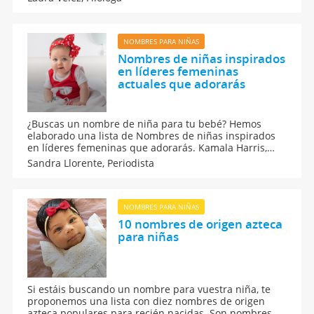
niña, te sugerimos un listado de los 10 nombres
femeninos más populares en Perú.
NOMBRES PARA NIÑAS
Nombres de niñas inspirados
en líderes femeninas
actuales que adorarás
¿Buscas un nombre de niña para tu bebé? Hemos
elaborado una lista de Nombres de niñas inspirados
en líderes femeninas que adorarás. Kamala Harris,
Greta Thunberg o Malala Yousafzai son solo algunas
Sandra Llorente,
Periodista
de las ideas de nombres para niñas que hemos
preparado para ti.
NOMBRES PARA NIÑAS
10 nombres de origen azteca
para niñas
Si estáis buscando un nombre para vuestra niña, te
proponemos una lista con diez nombres de origen
azteca populares para recién nacidas. Son nombres