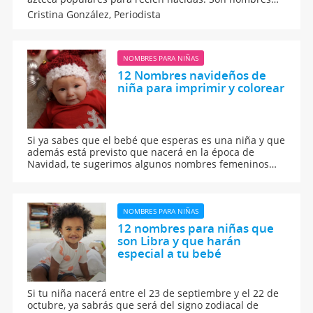
de origen náhuatl, una lengua de los ancestros
Cristina González,
Periodista
mexicanos. Nombres indígenas que suenan bien y
tienen un bonito significado.
NOMBRES PARA NIÑAS
12 Nombres navideños de
niña para imprimir y colorear
Si ya sabes que el bebé que esperas es una niña y que
además está previsto que nacerá en la época de
Navidad, te sugerimos algunos nombres femeninos
relacionados con esta fiesta navideña. Nombres como
Belén, Natalia, María, Gloria... pueden ser una buena
opción para el nombre de tu bebé.
NOMBRES PARA NIÑAS
12 nombres para niñas que
son Libra y que harán
especial a tu bebé
Si tu niña nacerá entre el 23 de septiembre y el 22 de
octubre, ya sabrás que será del signo zodiacal de