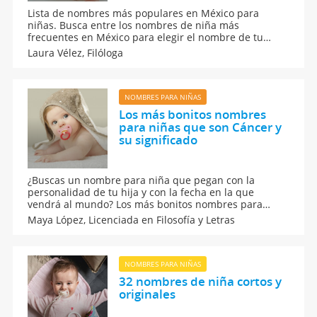
Lista de nombres más populares en México para
niñas. Busca entre los nombres de niña más
frecuentes en México para elegir el nombre de tu
bebé. Te proponemos nombres para niñas que son los
Laura Vélez,
Filóloga
más frecuentes entre los bebés recién nacidos en
ciudades como Ciudad de México, Monterrey o
Guadalajara.
NOMBRES PARA NIÑAS
Los más bonitos nombres
para niñas que son Cáncer y
su significado
¿Buscas un nombre para niña que pegan con la
personalidad de tu hija y con la fecha en la que
vendrá al mundo? Los más bonitos nombres para
niñas que son Cáncer y su significado completo.
Maya López,
Licenciada en Filosofía y Letras
Perfecto para esas niñas que nacen entre el 22 de
junio y el 21 de julio.
NOMBRES PARA NIÑAS
32 nombres de niña cortos y
originales