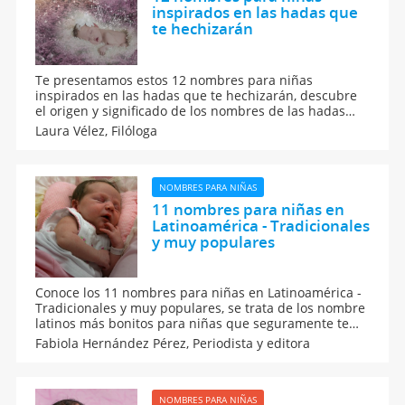
inspirados en las hadas que
te hechizarán
Te presentamos estos 12 nombres para niñas
inspirados en las hadas que te hechizarán, descubre
el origen y significado de los nombres de las hadas
para que los puedas elegir para tu hija. Seguramente
Laura Vélez,
Filóloga
estos apodos serán de tu agrado, tanto que no sabrás
por cuál decidirte. ¡Todos son mágicos y hermosos!
NOMBRES PARA NIÑAS
11 nombres para niñas en
Latinoamérica - Tradicionales
y muy populares
Conoce los 11 nombres para niñas en Latinoamérica -
Tradicionales y muy populares, se trata de los nombre
latinos más bonitos para niñas que seguramente te
van a gustar mucho. Entre esta selección de nombres
Fabiola Hernández Pérez,
Periodista y editora
de origen latinos para niña está el que podrás elegir
para tu pequeña, ¡lee el significado de todos!
NOMBRES PARA NIÑAS