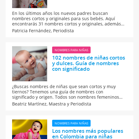
En los últimos años los nuevos padres buscan
nombres cortos y originales para sus bebés. Aquí
encontrarás 31 nombres cortos y originales, además
de su significado y origen del mundo para que tengas
Patricia Fernández,
Periodista
alternativas donde elegir. No te pierdas esta guía de
nombres de niñas para tu bebé que va a nacer.
NOMBRES PARA NIÑAS
102 nombres de niñas cortos
y dulces. Guía de nombres
con significado
¿Buscas nombres de niñas que sean cortos y muy
tiernos? Tenemos una guía de nombres con
significado y origen. Todos son nombres femeninos
que quedarán muy bien en los bebés. Si buscas
Beatriz Martínez,
Maestra y Periodista
nombres femeninos para llamar a tu hija a punto de
nacer, revisa esta lista de nombres para niñas bonitas
y fuertes.
NOMBRES PARA NIÑAS
Los nombres más populares
en Colombia para niñas