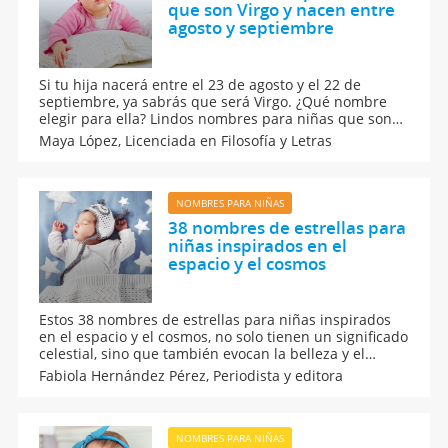
que son Virgo y nacen entre
agosto y septiembre
Si tu hija nacerá entre el 23 de agosto y el 22 de
septiembre, ya sabrás que será Virgo. ¿Qué nombre
elegir para ella? Lindos nombres para niñas que son
Virgo y nacen entre agosto y septiembre y que estarán
Maya López,
Licenciada en Filosofía y Letras
en consonancia con las características de las niñas
Virgo.
NOMBRES PARA NIÑAS
38 nombres de estrellas para
niñas inspirados en el
espacio y el cosmos
Estos 38 nombres de estrellas para niñas inspirados
en el espacio y el cosmos, no solo tienen un significado
celestial, sino que también evocan la belleza y el
misterio del universo. Encuentra la inspiración ideal
Fabiola Hernández Pérez,
Periodista y editora
para el nombre de tu pequeña bebé. Aquí los
nombres más brillantes y únicos para tu hija.
NOMBRES PARA NIÑAS