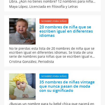
Libra. ¿Aún no tienes nombre? 12 nombres para niñas
que son Libra y que harán especial a tu bebé. Además
Maya López,
Licenciada en Filosofía y Letras
te contamos cómo son las niñas que nacen bajo este
signo del zodiaco.
NOMBRES PARA NIÑAS
20 nombres de niña que se
escriben igual en diferentes
idiomas
No te pierdas esta lista de 20 nombres de niña que se
escriben igual en diferentes idiomas. Se trata de una
serie de nombres para niñas que se escriben igual en
francés, español, inglés, italiano y portugués. Listado
Cristina González,
Periodista
de nombres femeninos que suenan bien en cualquier
idioma.
NOMBRES PARA NIÑAS
35 nombres de niñas vintage
que nunca pasan de moda
con su significado
¿Buscas un nombre para tu bebé chica que nacerá en