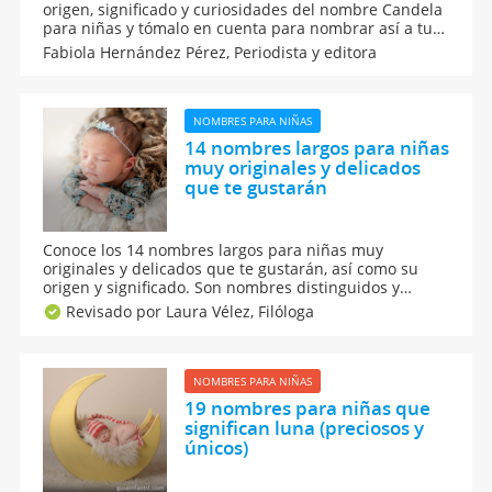
origen, significado y curiosidades del nombre Candela
para niñas y tómalo en cuenta para nombrar así a tu
pequeña recién nacida. Es un nombre muy bonito que
Fabiola Hernández Pérez,
Periodista y editora
te gustará bastante. Está directamente relacionado
con la advocación de la Virgen de la Candelaria.
NOMBRES PARA NIÑAS
14 nombres largos para niñas
muy originales y delicados
que te gustarán
Conoce los 14 nombres largos para niñas muy
originales y delicados que te gustarán, así como su
origen y significado. Son nombres distinguidos y
largos para tu bebé recién nacida, cada uno de ellos
Revisado por Laura Vélez,
Filóloga
con una fuerza y personalidad únicas. Busca en esta
lista de nombres largos el ideal para tu hija.
NOMBRES PARA NIÑAS
19 nombres para niñas que
significan luna (preciosos y
únicos)