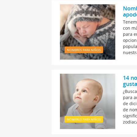
Nomb
apodo
Tenemo
con má
para e
opcion
popula
NOMBRES PARA NIÑOS
nuestr
14 no
gusta
¿Busca
para a
de dic
de nom
signif
NOMBRES PARA NIÑOS
zodiac