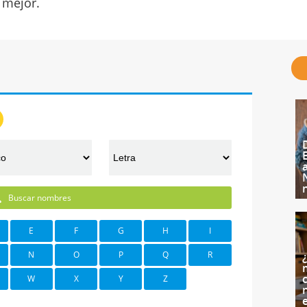
mejor.
Buscar nombres
E
F
G
H
I
N
O
P
Q
R
c
W
X
Y
Z