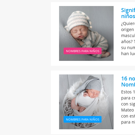
Signi
niño
¿Quiere
origen
mascul
años? 
su num
NOMBRES PARA NIÑOS
han lu
16 n
Nomb
Estos 
para c
con si
Mateo 
con es
NOMBRES PARA NIÑOS
para n