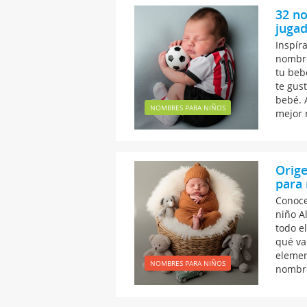
32 no
jugad
Inspír
nombre
tu beb
te gust
bebé. 
NOMBRES PARA NIÑOS
mejor 
Orige
para 
Conoce
niño A
todo e
qué va
elemen
NOMBRES PARA NIÑOS
nombre