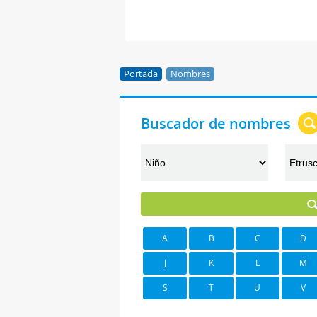
Portada
Nombres
Buscador de nombres
A
B
C
D
J
K
L
M
S
T
U
V