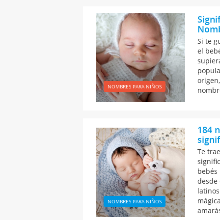
Signi
Nomb
Si te 
el beb
supier
popular
origen
NOMBRES PARA NIÑOS
nombre
184 
signi
Te tra
signif
bebés 
desde 
latino
mágica
NOMBRES PARA NIÑOS
amarás