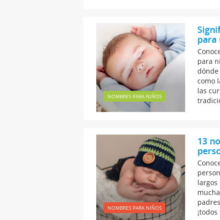
Sign
para 
Conoce
para n
dónde 
como l
las cu
NOMBRES PARA NIÑOS
tradic
13 n
perso
Conoce
person
largos
mucha 
padres
NOMBRES PARA NIÑOS
¡todos