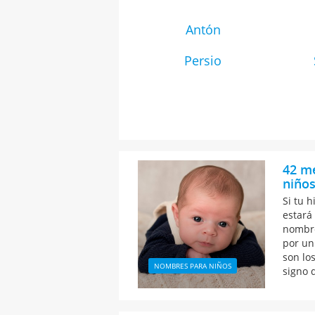
Antón
Persio
42 m
niños
Si tu h
estará 
nombre
por un
son lo
NOMBRES PARA NIÑOS
signo 