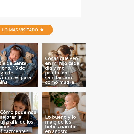
LO MÁS VISITADO
Cosas que veo
Día de Santa
en mi hijo cada
Elena, 18 de
día y me
agosto.
producen
Nombres para
satisfacción
niña
como madre
¿Cómo podemos
mejorar la
Lo bueno y lo
aligrafía de los
malo de los
niños
bebés nacidos
eficazmente?
en agosto