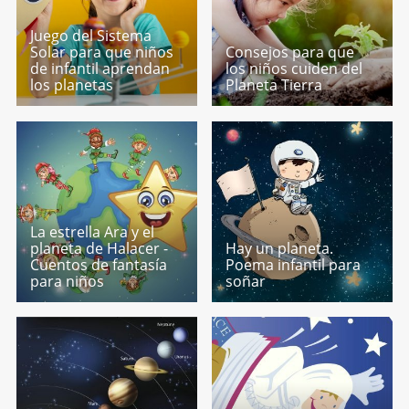
Juego del Sistema
Solar para que niños
Consejos para que
de infantil aprendan
los niños cuiden del
los planetas
Planeta Tierra
La estrella Ara y el
planeta de Halacer -
Hay un planeta.
Cuentos de fantasía
Poema infantil para
para niños
soñar