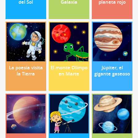
del Sol
Galaxia
planeta rojo
La poesía visita
El monte Olimpo
Júpiter, el
la Tierra
en Marte
gigante gaseoso