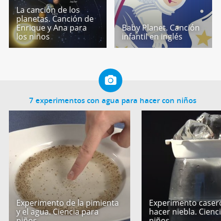
La canción de los
planetas. Canción de
Enrique y Ana para
Baby Planet. Canción
los niños
infantil en inglés
7 experimentos con agua para hacer con niños
Experimento de la pimienta
Experimento caser
y el agua. Ciencia para
hacer niebla. Cienc
niños
niños