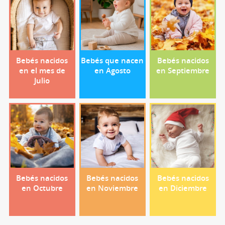
Bebés nacidos
Bebés que nacen
Bebés nacidos
en el mes de
en Agosto
en Septiembre
Julio
Bebés nacidos
Bebés nacidos
Bebés nacidos
en Octubre
en Noviembre
en Diciembre