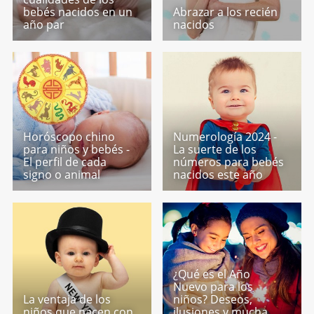
bebés nacidos en un
Abrazar a los recién
año par
nacidos
Horóscopo chino
Numerología 2024 -
para niños y bebés -
La suerte de los
El perfil de cada
números para bebés
signo o animal
nacidos este año
¿Qué es el Año
Nuevo para los
La ventaja de los
niños? Deseos,
niños que nacen con
ilusiones y mucha