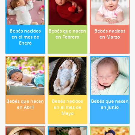
Bebés nacidos
Bebés que nacen
Bebés nacidos
en el mes de
en Febrero
en Marzo
Enero
Bebés que nacen
Bebés nacidos
Bebés que nacen
en Abril
en el mes de
en Junio
Mayo