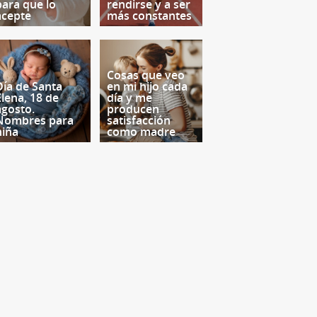
para que lo
rendirse y a ser
acepte
más constantes
Cosas que veo
Día de Santa
en mi hijo cada
Elena, 18 de
día y me
agosto.
producen
Nombres para
satisfacción
niña
como madre