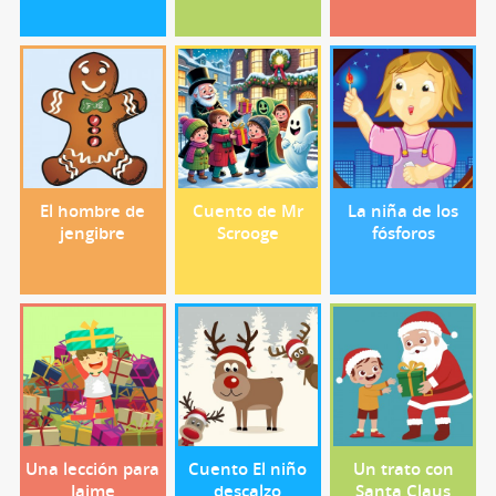
El hombre de
Cuento de Mr
La niña de los
jengibre
Scrooge
fósforos
Una lección para
Cuento El niño
Un trato con
Jaime
descalzo
Santa Claus