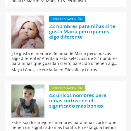
Beatriz Martínez,
Maestra y Periodista
de nombres para niñas para tu hija que está a punto
de nacer, ten en cuenta estos lindos apodos.
NOMBRES PARA NIÑAS
22 nombres para niñas si te
gusta María pero quieres
algo diferente
¿Te gusta el nombre de niña de María pero buscas
algo diferente? Atenta a esta selección de 22 nombres
para niñas que guardan cierto parecido o tienen algo
en común con el popular nombre para niña de María.
Maya López,
Licenciada en Filosofía y Letras
Nombres de niñas con el mismo origen o la misma
terminación.
NOMBRES PARA NIÑAS
43 únicos nombres para
niñas cortos con el
significado más bonito
Estos son los mejores nombres para niñas cortos que
tienen un significado más bonito. En esta guía hemos