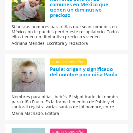
comunes en México que
tienen un diminutivo
precioso
Si buscas nombres para niñas que sean comunes en
México, no te puedes perder este recopilatorio. Todos
ellos tienen un diminutivo precioso y vienen
acompañados del significado y origen. Estos son
Adriana Méndez,
Escritora y redactora
algunos de los nombres mexicanos más populares
para los bebés.
NOMBRES PARA NIÑAS
Paula: origen y significado
del nombre para niña Paula
Nombres para niñas, bebés. El significado del nombre
para niña Paula. Es la forma femenina de Pablo y el
santoral registra varias santas de tal nombre, entre
ellas santa Paula, virgen y mártir en Málaga, y santa
María Machado,
Editora
Paula, virgen natural de Ávila en el siglo IV. En los
últimos años se ha experimentado una fuerte
divulgación de este nombre en España.
NOMBRES PARA NIÑAS