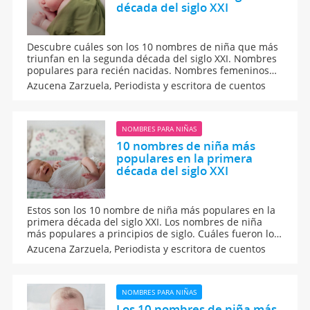
década del siglo XXI
Descubre cuáles son los 10 nombres de niña que más
triunfan en la segunda década del siglo XXI. Nombres
populares para recién nacidas. Nombres femeninos
que más se escuchan en la segunda década del siglo
Azucena Zarzuela,
Periodista y escritora de cuentos
XXI. Los nombres de mujer que más se escuchan entre
las niñas de la última década.
NOMBRES PARA NIÑAS
10 nombres de niña más
populares en la primera
década del siglo XXI
Estos son los 10 nombre de niña más populares en la
primera década del siglo XXI. Los nombres de niña
más populares a principios de siglo. Cuáles fueron los
nombres de niña que más se utilizaron en la primera
Azucena Zarzuela,
Periodista y escritora de cuentos
década del siglo XXI. Los nombres de recién nacida
más populares a principios de siglo.
NOMBRES PARA NIÑAS
Los 10 nombres de niña más