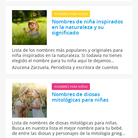
diferentes. Algunos son de origen latino, otros griego y
otros hebreo. Descubre cuáles son.
NOMBRES PARA NIÑAS
Nombres de niña inspirados
en la naturaleza y su
significado
Lista de los nombres más populares y originales para
niña inspirados en la naturaleza. Si todavía no tienes
elegido el nombre para tu niña aquí te dejamos
algunas ideas para que tu hija tenga una marca
Azucena Zarzuela,
Periodista y escritora de cuentos
distinta y única en su nombre. Nombres de niña
inspirados en la naturaleza y su significado.
NOMBRES PARA NIÑAS
Nombres de diosas
mitológicas para niñas
Lista de nombres de diosas mitológicas para niñas.
Busca en nuestra lista el mejor nombre para tu bebé,
de entre las diosas y personajes de la mitología griega.