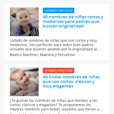
bebé.
NOMBRES PARA NIÑAS
46 nombres de niñas cortos y
modernos para padres que
buscan originalidad
Listado de nombres de niñas que son cortos y muy
modernos. Son perfectos para todos esos padres
actuales que quieren apostar por la originalidad al
elegir cómo llamar a sus hijas. Te proponemos
Beatriz Martínez,
Maestra y Periodista
nombres para niñas que son originales y actuales y te
contamos el significado de estos nombres para bebés.
NOMBRES PARA NIÑAS
44 lindos nombres de niñas
que son cortos, clásicos y
muy elegantes
¿Te gustan los nombres de niñas que tienden a ser
cortos, clásicos y elegantes? Te proponemos los
mejores nombres para bebés, aquellos que tienen un
origen y un significado muy especial. Si quieres ideas