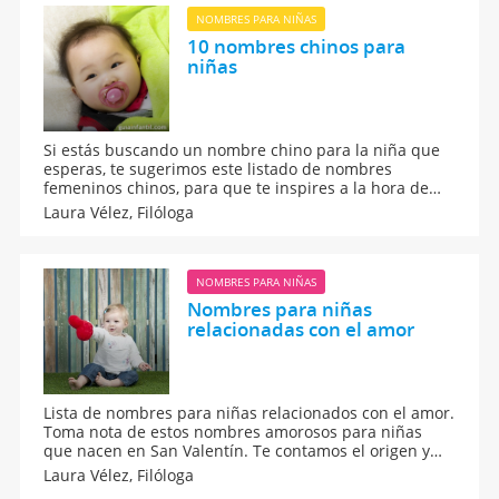
NOMBRES PARA NIÑAS
10 nombres chinos para
niñas
Si estás buscando un nombre chino para la niña que
esperas, te sugerimos este listado de nombres
femeninos chinos, para que te inspires a la hora de
elegir el nombre para tu bebé. Nombres de origen
Laura Vélez,
Filóloga
chino para bebés. Origen y significado de todos los
nombres. Ideas para elegir el nombre del bebé.
NOMBRES PARA NIÑAS
Nombres para niñas
relacionadas con el amor
Lista de nombres para niñas relacionados con el amor.
Toma nota de estos nombres amorosos para niñas
que nacen en San Valentín. Te contamos el origen y
significado de los nombres para niñas llenos de amor
Laura Vélez,
Filóloga
y te damos otras ideas de nombres bonitos para tu