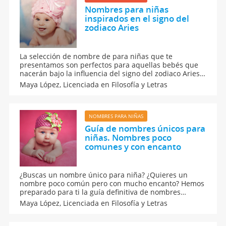
Nombres para niñas
inspirados en el signo del
zodiaco Aries
La selección de nombre de para niñas que te
presentamos son perfectos para aquellas bebés que
nacerán bajo la influencia del signo del zodiaco Aries,
es decir, que llegarán a este mundo entre el 21 de
Maya López,
Licenciada en Filosofía y Letras
marzo y el 20 de abril. Además, te contamos cómo son
las niñas Aries.
NOMBRES PARA NIÑAS
Guía de nombres únicos para
niñas. Nombres poco
comunes y con encanto
¿Buscas un nombre único para niña? ¿Quieres un
nombre poco común pero con mucho encanto? Hemos
preparado para ti la guía definitiva de nombres
(incluye más de 57 ideas) en la que encontrarás ese
Maya López,
Licenciada en Filosofía y Letras
nombre y su significado que acompañará a tu hija
toda su vida.