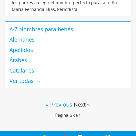
los padres a elegir el nombre perfecto para su niña
que está a punto de nacer. Elegir un nombre para el
María Fernanda Elías,
Periodista
bebé es una decisión muy importante ya que el bebé
lo llevará de por vida.
A-Z Nombres para bebés
Alemanes
Apellidos
Árabes
Catalanes
Ver todas
« Previous
Next »
Página
: 2 de 1