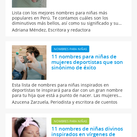
Lista con los mejores nombres para niñas más
populares en Perú. Te contamos cuáles son los
diminutivos más bellos, así como su significado y su
origen. Además, te traemos algunos nombres
Adriana Méndez,
Escritora y redactora
quechuas que son típicos en perú y que resultan muy
originales en los bebés.
NOMBRES PARA NIÑAS
11 nombres para niñas de
mujeres deportistas que son
sinónimo de éxito
Esta lista de nombres para niñas inspirados en
deportistas te inspirará para dar con un gran nombre
para tu hija que está a punto de nacer. Las mujeres
deportistas de todo el mundo y sus grandes éxitos, te
Azucena Zarzuela,
Periodista y escritora de cuentos
ayudan a encontrar los mejores nombres para bebés
inspirados en el deporte femenino.
NOMBRES PARA NIÑAS
11 nombres de niñas divinos
inspirados en vírgenes de