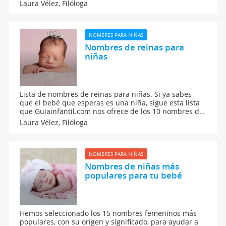
Los mejores nombres de diosas mitológicas para
Laura Vélez,
Filóloga
niñas. Nombres para bebés.
NOMBRES PARA NIÑAS
Nombres de reinas para
niñas
Lista de nombres de reinas para niñas. Si ya sabes
que el bebé que esperas es una niña, sigue esta lista
que Guiainfantil.com nos ofrece de los 10 nombres de
reinas escogidos entre los de la realeza europea para
Laura Vélez,
Filóloga
encontrar el mejor nombre para tu niña.
NOMBRES PARA NIÑAS
Nombres de niñas más
populares para tu bebé
Hemos seleccionado los 15 nombres femeninos más
populares, con su origen y significado, para ayudar a