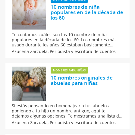
10 nombres de niña
populares en de la década de
los 60
Te contamos cuáles son los 10 nombre de niña
populares en la década de los 60. Los nombres más
usado durante los años 60 estaban básicamente
relacionados con la religión, así que en gran parte se
Azucena Zarzuela,
Periodista y escritora de cuentos
ponían nombres compuestos y que tenían algo que
ver con la cristiandad.
NOMBRES PARA NIÑAS
10 nombres originales de
abuelas para niñas
Si estás pensando en homenajear a tus abuelos
poniendo a tu hijo un nombre antiguo, aquí te
dejamos algunas opciones. Te mostramos una lista de
10 nombres originales de abuelas para niñas. Seguro
Azucena Zarzuela,
Periodista y escritora de cuentos
que conoces a alguien que lo tenía, ¿por qué no poner
un nombre "vintage" a nuestros bebé?