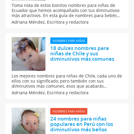
Toma nota de estos bonitos nombres para niñas de
Ecuador que hemos acompañado con tus diminutivos
más atractivos. En esta guía de nombres para bebés
ecuatorianos, incluimos el origen y el significado de
Adriana Méndez,
Escritora y redactora
cada uno de los nombres para que te resulte más
sencillo elegir uno.
NOMBRES PARA NIÑAS
18 dulces nombres para
niñas de Chile y sus
diminutivos más comunes
Los mejores nombres para niñas de Chile, cada uno de
ellos con su significado, pero también con sus
diminutivos más comunes, esos que acabarás
utilizando para tus bebés. No te pierdas, además,
Adriana Méndez,
Escritora y redactora
algunas ideas de nombres para bebés de origen
mapuche. ¡Te encantarán para tu hija!
NOMBRES PARA NIÑAS
24 nombres para niñas
populares en Perú con los
diminutivos más bellos