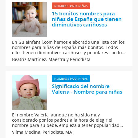
NOMBRES PARA NIÑAS
15 bonitos nombres para
niñas de España que tienen
diminutivos cariñosos
En Guiainfantil.com hemos elaborado una lista con los
nombres para niñas de España más bonitos. Todos
ellos tienen diminutivos cariñosos y populares con los
que acabarás llamando a tu hija. Si vas a tener un
Beatriz Martínez,
Maestra y Periodista
bebé y aún no sabes cómo llamarle, mira esta guía de
nombres con su significado y origen.
NOMBRES PARA NIÑAS
Significado del nombre
Valeria - Nombre para niñas
El nombre Valeria, aunque no ha sido muy
considerado por los padres a la hora de elegir el
nombre para su bebé, empieza a tener popularidad
en los últimos años. Entra y conoce todo sobre este
Vilma Medina,
Periodista, MA
bonito nombre, su significado, su origen, y todas las