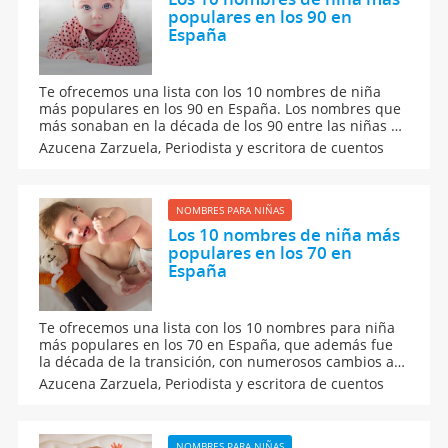
populares en los 90 en
España
Te ofrecemos una lista con los 10 nombres de niña
más populares en los 90 en España. Los nombres que
más sonaban en la década de los 90 entre las niñas en
España. Nombres populares entre las niñas en
Azucena Zarzuela,
Periodista y escritora de cuentos
España. Nombres populares para las niñas. Nombres
para recién nacidas.
NOMBRES PARA NIÑAS
Los 10 nombres de niña más
populares en los 70 en
España
Te ofrecemos una lista con los 10 nombres para niña
más populares en los 70 en España, que además fue
la década de la transición, con numerosos cambios a
nivel político y social y con una mayor apertura
Azucena Zarzuela,
Periodista y escritora de cuentos
internacional. Descubre nombres populares que
podrán inspirarte a la hora de escoger el nombre de
tu hija.
NOMBRES PARA NIÑAS