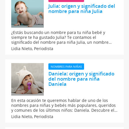
Julia: origen y significado del
nombre para niña Julia
¿Estás buscando un nombre para tu niña bebé y
siempre te ha gustado Julia? Te contamos el
significado del nombre para niña Julia, un nombre
muy común entre santas y muy frecuente en la época
Lidia Nieto,
Periodista
altomedieval. En el Renacimiento, con el
redescubrimiento de la Roma antigua, su uso se
difundió considerablemente.
NOMBRES PARA NIÑAS
Daniela: origen y significado
del nombre para niña
Daniela
En esta ocasión te queremos hablar de uno de los
nombres para niñas y bebés más populares, queridos
y comunes de los últimos niños: Daniela. Descubre el
significado del nombre para niña Daniela y un montón
Lidia Nieto,
Periodista
de curiosidades sobre este nombre de origen hebreo.