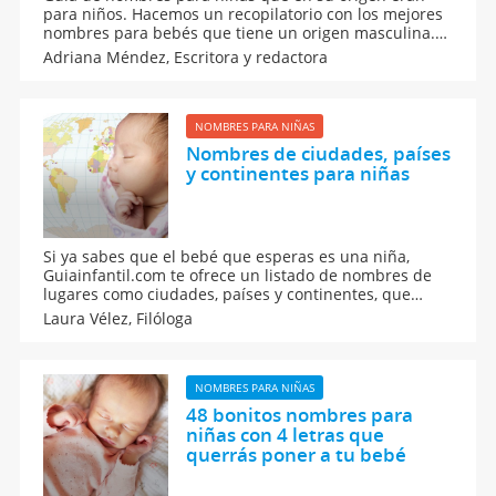
para niños. Hacemos un recopilatorio con los mejores
nombres para bebés que tiene un origen masculina.
Son ideas que te van a sorprender pero que son
Adriana Méndez,
Escritora y redactora
ideales para tu hija. Además, recogemos el significado
de los nombres.
NOMBRES PARA NIÑAS
Nombres de ciudades, países
y continentes para niñas
Si ya sabes que el bebé que esperas es una niña,
Guiainfantil.com te ofrece un listado de nombres de
lugares como ciudades, países y continentes, que
están siendo muy usados para dar nombres a los
Laura Vélez,
Filóloga
bebés. Inspírate en estos nombres de lugares
populares para elegir el nombre de tu bebé.
NOMBRES PARA NIÑAS
48 bonitos nombres para
niñas con 4 letras que
querrás poner a tu bebé