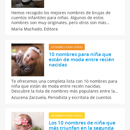
Hemos recogido los mejores nombres de brujas de
cuentos infantiles para niñas. Algunos de estos
nombres son muy originales, pero otros son más
populares. Si no sabes cómo llamar a tu bebé, echa un
María Machado,
Editora
vistazo a esta lista de nombres para niñas.
NOMBRES PARA NIÑAS
10 nombres para niña que
están de moda entre recién
nacidas
Te ofrecemos una completa lista con 10 nombres para
niña que están de moda entre recién nacidas.
Descubre la lista de nombres más populares entre las
niñas en los últimos años. Nombres que son
Azucena Zarzuela,
Periodista y escritora de cuentos
tendencia y se han puesto de moda entre las recién
nacidas. Cuáles son los nombres de niña más
populares.
NOMBRES PARA NIÑAS
Los 10 nombres de niña que
más triunfan en la segunda