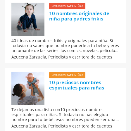
NOMBRES PARA NIÑAS
10 nombres originales de
niña para padres frikis
40 ideas de nombres frikis y originales para niña. Si
todavía no sabes qué nombre ponerle a tu bebé y eres
un amante de las series, los comics, novelas, películas,
videojuegos,... puede que esta lista de originales
Azucena Zarzuela,
Periodista y escritora de cuentos
nombres para padres frikis te venga bien. Son
nombres que seguramente nadie más habrá
escuchado.
NOMBRES PARA NIÑAS
10 preciosos nombres
espirituales para niñas
Te dejamos una lista con10 preciosos nombres
espirituales para niñas. Si todavía no has elegido
nombre para tu bebé, esos nombres pueden ser una
buena alternativa. Son nombres que inspiran paz,
Azucena Zarzuela,
Periodista y escritora de cuentos
amor y dulzura y que tienen origen en creencias