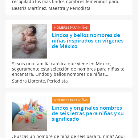
recopilado los más lindos nombres femeninos para
bebés de los que te contamos el origen y significado
Beatriz Martínez,
Maestra y Periodista
de cada uno de ellos. Os encantarán estos nombres
cortos para tu hija que está en camino.
NOMBRES PARA NIÑAS
Lindos y bellos nombres de
niñas inspirados en vírgenes
de México
Si sois una familia católica que viene en México,
seguramente esta selección de nombres para niñas te
encantará. Lindos y bellos nombres de niñas
inspirados en vírgenes de México donde no podemos
Sandra Llorente,
Periodista
olvidarnos de la Virgen de Guadalupe, patrona de
México.
NOMBRES PARA NIÑAS
Lindos y originales nombres
de seis letras para niñas y su
significado
¿Buscas un nombre de niña de seis para tu niña? Aquí