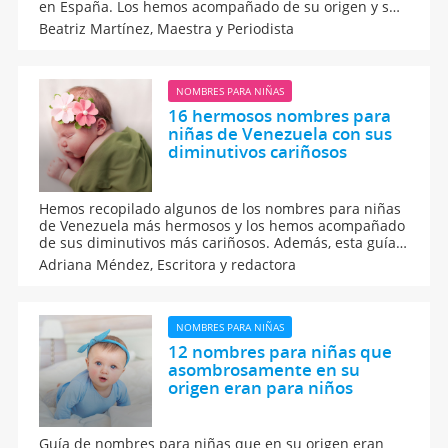
en España. Los hemos acompañado de su origen y su
significado para que decidir cómo quieres llamar a tu
Beatriz Martínez,
Maestra y Periodista
hija sea más sencillo. Guía de nombres para bebés
que están a punto de nacer.
NOMBRES PARA NIÑAS
16 hermosos nombres para
niñas de Venezuela con sus
diminutivos cariñosos
Hemos recopilado algunos de los nombres para niñas
de Venezuela más hermosos y los hemos acompañado
de sus diminutivos más cariñosos. Además, esta guía
de nombres incluye el origen y significado de cada
Adriana Méndez,
Escritora y redactora
nombres con el que puedes llamar a tu pequeña hija.
¡Enhorabuena por tu bebé!
NOMBRES PARA NIÑAS
12 nombres para niñas que
asombrosamente en su
origen eran para niños
Guía de nombres para niñas que en su origen eran