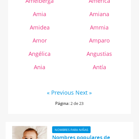
Amelberga
América
Amia
Amiana
Amidea
Ammia
Amor
Amparo
Angélica
Angustias
Ania
Antía
« Previous
Next »
Página
: 2 de 23
NOMBRES PARA NIÑAS
Nombres populares de