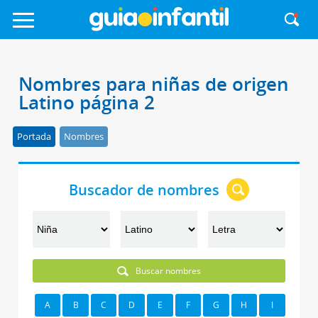
Nombres para niñas de origen
Latino página 2
Portada
Nombres
Buscador de nombres
Buscar nombres
A
B
C
D
E
F
G
H
I