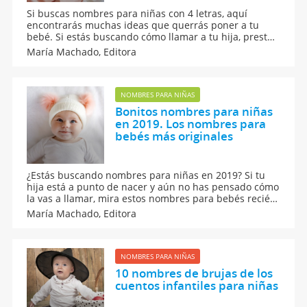
Si buscas nombres para niñas con 4 letras, aquí
encontrarás muchas ideas que querrás poner a tu
bebé. Si estás buscando cómo llamar a tu hija, presta
atención a esta guía de nombres que incluye el
María Machado,
Editora
significado y el origen de cada uno de ellos. Son
nombres cortos, originales, populares...
NOMBRES PARA NIÑAS
Bonitos nombres para niñas
en 2019. Los nombres para
bebés más originales
¿Estás buscando nombres para niñas en 2019? Si tu
hija está a punto de nacer y aún no has pensado cómo
la vas a llamar, mira estos nombres para bebés recién
nacidos. Hay algunas ideas originales y otros nombres
María Machado,
Editora
más populares o tradicionales. Escoge el mejor
nombre para niña entre los que te proponemos en
esta lista.
NOMBRES PARA NIÑAS
10 nombres de brujas de los
cuentos infantiles para niñas