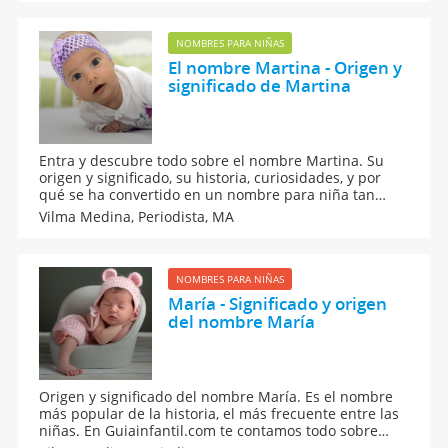
curiosidades que lo rodean.
NOMBRES PARA NIÑAS
El nombre Martina - Origen y
significado de Martina
Entra y descubre todo sobre el nombre Martina. Su
origen y significado, su historia, curiosidades, y por
qué se ha convertido en un nombre para niña tan
popular y de moda. En Guiainfantil.com te contamos
Vilma Medina,
Periodista, MA
cuándo se celebra su onomástica, y a qué rasgos
pueden presentar una niña con este nombre.
NOMBRES PARA NIÑAS
María - Significado y origen
del nombre María
Origen y significado del nombre María. Es el nombre
más popular de la historia, el más frecuente entre las
niñas. En Guiainfantil.com te contamos todo sobre
este nombre, personajes famosos que lo llevan como