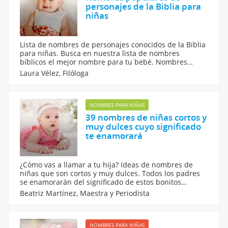
personajes de la Biblia para
niñas
Lista de nombres de personajes conocidos de la Biblia
para niñas. Busca en nuestra lista de nombres
bíblicos el mejor nombre para tu bebé. Nombres
bíblicos femeninos más populares en el libro sagrado.
Laura Vélez,
Filóloga
Si deseas poner un nombre cristiano a tu bebé,
consulta esta lista de Guiainfantil.com.
NOMBRES PARA NIÑAS
39 nombres de niñas cortos y
muy dulces cuyo significado
te enamorará
¿Cómo vas a llamar a tu hija? Ideas de nombres de
niñas que son cortos y muy dulces. Todos los padres
se enamorarán del significado de estos bonitos
nombres para bebés que nunca pasan de moda.
Beatriz Martínez,
Maestra y Periodista
Descubre el origen de cada uno de los nombres para
niñas que te proponemos para tu hija a punto de
nacer.
NOMBRES PARA NIÑAS