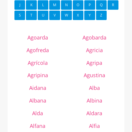
J
K
L
M
N
O
P
Q
R
S
T
U
V
W
X
Y
Z
Agoarda
Agobarda
Agofreda
Agricia
Agrícola
Agripa
Agripina
Agustina
Aidana
Alba
Albana
Albina
Alda
Aldara
Alfana
Alfia