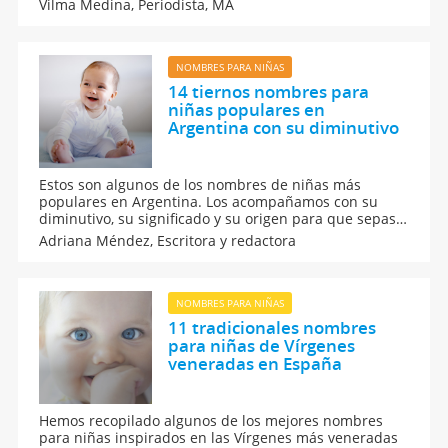
Vilma Medina,
Periodista, MA
nombre, el día de su santo, qué dice la numerología
de María, y otras curiosidades.
NOMBRES PARA NIÑAS
14 tiernos nombres para
niñas populares en
Argentina con su diminutivo
Estos son algunos de los nombres de niñas más
populares en Argentina. Los acompañamos con su
diminutivo, su significado y su origen para que sepas
cuál es mejor elegir. Toma nota de estas ideas de
Adriana Méndez,
Escritora y redactora
nombres con origen religioso o inspiración en las
flores. ¿Aún no sabes cómo llamar a tu bebé?
NOMBRES PARA NIÑAS
11 tradicionales nombres
para niñas de Vírgenes
veneradas en España
Hemos recopilado algunos de los mejores nombres
para niñas inspirados en las Vírgenes más veneradas