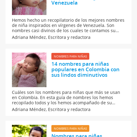
Venezuela
Hemos hecho un recopilatorio de los mejores nombres
de niña inspirados en vírgenes de Venezuela. Son
nombres casi divinos de los cuales te contamos su
significado, su origen y el santoral de cada uno de
Adriana Méndez,
Escritora y redactora
ellos. No te pierdas esta guía de nombres religiosos
para los bebés.
NOMBRES PARA NIÑAS
14 nombres para niñas
populares en Colombia con
sus lindos diminutivos
Cuáles son los nombres para niñas que más se usan
en Colombia. En esta guía de nombres los hemos
recopilado todos y los hemos acompañado de su
significado, su origen y su diminutivo más frecuente.
Adriana Méndez,
Escritora y redactora
No te pierdas estos bonitos nombres para todas las
niñas colombianas.
NOMBRES PARA NIÑAS
Nombres para niñas