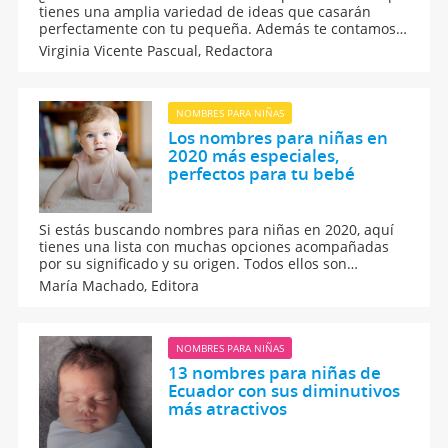
tienes una amplia variedad de ideas que casarán
perfectamente con tu pequeña. Además te contamos
el mágico significado de escoger un nombre de seis
Virginia Vicente Pascual,
Redactora
letras para tu niña y cómo influirá en su futuro.
NOMBRES PARA NIÑAS
Los nombres para niñas en
2020 más especiales,
perfectos para tu bebé
Si estás buscando nombres para niñas en 2020, aquí
tienes una lista con muchas opciones acompañadas
por su significado y su origen. Todos ellos son
nombres para bebés que resultan muy especiales
María Machado,
Editora
para recién nacidos. Ideas originales, populares, de
nombres compuestos...
NOMBRES PARA NIÑAS
13 nombres para niñas de
Ecuador con sus diminutivos
más atractivos