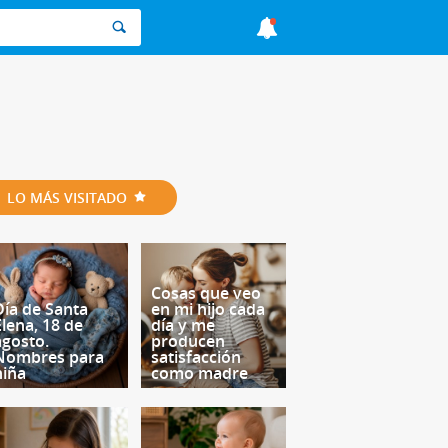
LO MÁS VISITADO
Cosas que veo
Día de Santa
en mi hijo cada
Elena, 18 de
día y me
agosto.
producen
Nombres para
satisfacción
niña
como madre