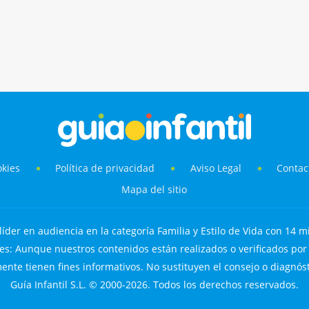
okies
Política de privacidad
Aviso Legal
Contac
Mapa del sitio
líder en audiencia en la categoría Familia y Estilo de Vida con 14 mi
s: Aunque nuestros contenidos están realizados o verificados por p
nte tienen fines informativos. No sustituyen el consejo o diagnós
Guía Infantil S.L. © 2000-2026. Todos los derechos reservados.