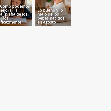
¿Cómo podemos
mejorar la
Lo bueno y lo
aligrafía de los
malo de los
niños
bebés nacidos
eficazmente?
en agosto