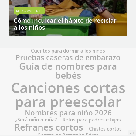
MEDIO AMBIENTE
Cómo inculcar el hábito de reciclar
a los niños
Cuentos para dormir a los niños
Pruebas caseras de embarazo
Guía de nombres para
bebés
Canciones cortas
para preescolar
Nombres para niño 2026
¿Será niño o niña?
Retos para padres e hijos
Refranes cortos
Chistes cortos
Ad
Cuento de Ratoncito Pérez