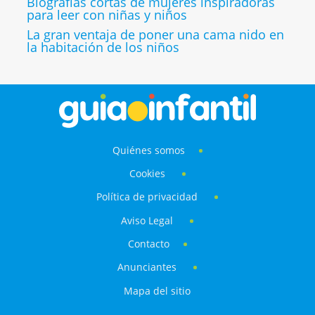
Biografías cortas de mujeres inspiradoras
para leer con niñas y niños
La gran ventaja de poner una cama nido en
la habitación de los niños
Quiénes somos
Cookies
Política de privacidad
Aviso Legal
Contacto
Anunciantes
Mapa del sitio