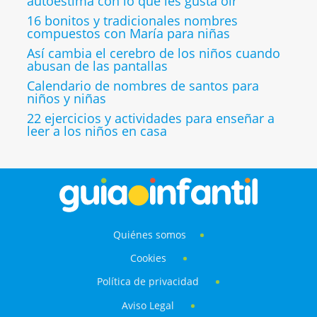
autoestima con lo que les gusta oír
16 bonitos y tradicionales nombres
compuestos con María para niñas
Así cambia el cerebro de los niños cuando
abusan de las pantallas
Calendario de nombres de santos para
niños y niñas
22 ejercicios y actividades para enseñar a
leer a los niños en casa
Quiénes somos
Cookies
Política de privacidad
Aviso Legal