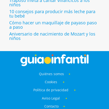
Traposo invita a cantar villancicos a los
niños
10 consejos para producir más leche para
tu bebé
Cómo hacer un maquillaje de payaso paso
a paso
Aniversario de nacimiento de Mozart y los
niños
Quiénes somos
Cookies
Política de privacidad
Aviso Legal
Contacto