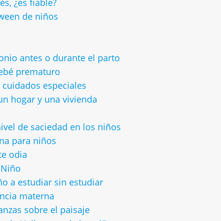
s, ¿es fiable?
oween de niños
nio antes o durante el parto
bebé prematuro
r cuidados especiales
 un hogar y una vivienda
ivel de saciedad en los niños
rna para niños
te odia
l Niño
ño a estudiar sin estudiar
ancia materna
anzas sobre el paisaje